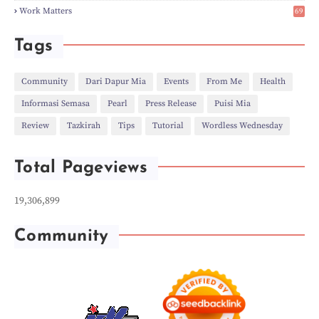
►
Jul
(8)
6
Work Matters
69
►
Jun
(3)
1
►
May
(12)
►
Apr
(27)
Tags
►
Mar
(31)
►
Feb
(22)
►
Jan
(21)
Community
Dari Dapur Mia
Events
From Me
Health
►
2022
(135)
Informasi Semasa
Pearl
Press Release
Puisi Mia
►
Dec
(46)
►
Nov
(4)
Review
Tazkirah
Tips
Tutorial
Wordless Wednesday
►
Oct
(10)
►
Sept
(9)
►
Jul
(4)
Total Pageviews
►
Jun
(11)
►
May
(6)
►
Apr
(7)
19,306,899
►
Mar
(24)
►
Feb
(9)
►
Jan
(5)
Community
►
2021
(530)
►
Dec
(43)
►
Nov
(58)
►
Oct
(19)
►
Sept
(27)
►
Aug
(58)