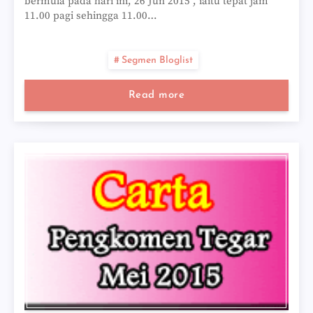
bermula pada hari ini, 26 Jun 2015 , iaitu tepat jam
11.00 pagi sehingga 11.00…
Segmen Bloglist
Read more