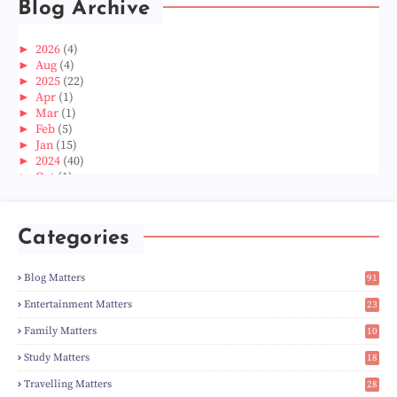
Blog Archive
►
2026
(4)
►
Aug
(4)
►
2025
(22)
►
Apr
(1)
►
Mar
(1)
►
Feb
(5)
►
Jan
(15)
►
2024
(40)
►
Oct
(1)
►
Aug
(1)
►
Jun
(2)
►
May
(5)
Categories
►
Apr
(3)
►
Mar
(14)
►
Feb
(6)
Blog Matters
91
►
Jan
(8)
1
►
2023
(224)
Entertainment Matters
23
►
Dec
(5)
2
Family Matters
10
►
Nov
(28)
14
►
Oct
(50)
Study Matters
18
►
Sept
(12)
9
►
Aug
(5)
Travelling Matters
28