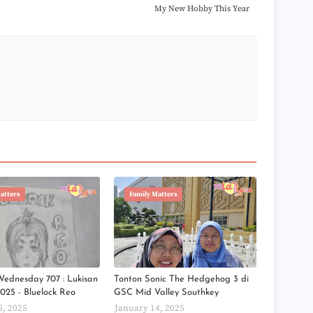
My New Hobby This Year
►
►
►
►
►
►
►
►
►
►
►
►
►
►
►
atters
Family Matters
►
►
►
►
►
►
►
Wednesday 707 : Lukisan
Tonton Sonic The Hedgehog 3 di
►
.2025 - Bluelock Reo
GSC Mid Valley Southkey
►
5, 2025
January 14, 2025
►