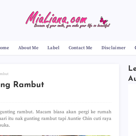
ome
About Me
Label
Contact Me
Disclaimer
Le
ambut
A
ting Rambut
k gunting rambut. Macam biasa akan pergi ke rumah
ari itu nak gunting rambut tapi Auntie Chin cuti raya
buka.