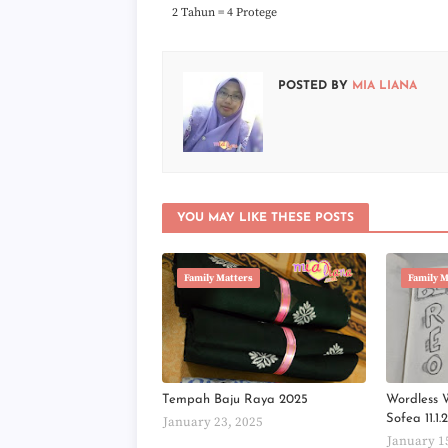
2 Tahun = 4 Protege
POSTED BY
MIA LIANA
YOU MAY LIKE THESE POSTS
Family Matters
Family M
Tempah Baju Raya 2025
Wordless 
Sofea 11.1
January 23, 2025
January 1