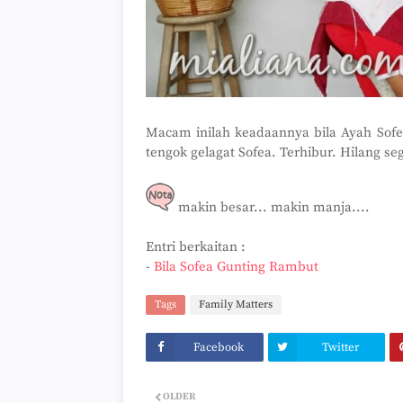
Macam inilah keadaannya bila Ayah Sofe
tengok gelagat Sofea. Terhibur. Hilang se
makin besar... makin manja....
Entri berkaitan :
-
Bila Sofea Gunting Rambut
Tags
Family Matters
Facebook
Twitter
OLDER