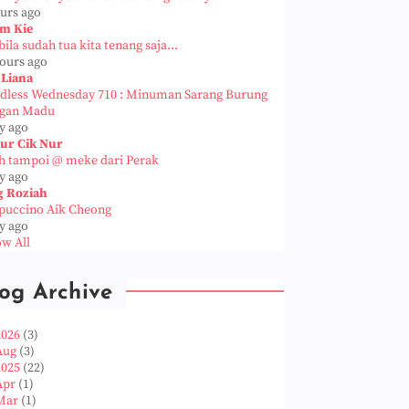
ours ago
m Kie
ila sudah tua kita tenang saja...
hours ago
 Liana
dless Wednesday 710 : Minuman Sarang Burung
gan Madu
y ago
ur Cik Nur
h tampoi @ meke dari Perak
y ago
g Roziah
puccino Aik Cheong
y ago
w All
og Archive
2026
(3)
Aug
(3)
2025
(22)
Apr
(1)
Mar
(1)