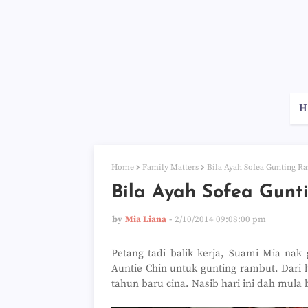
H
Home
Family Matters
Bila Ayah Sofea Gunting R
Bila Ayah Sofea Gun
by
Mia Liana
2/10/2014 09:08:00 pm
Petang tadi balik kerja, Suami Mia na
Auntie Chin untuk gunting rambut. Dari h
tahun baru cina. Nasib hari ini dah mula 