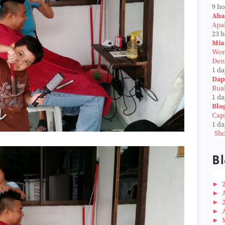
9 h
Aba
Apab
23 
Mia
Wor
Den
1 da
Dap
Bua
1 da
Blo
Cap
1 da
Sho
Bl
►
►
►
►
►