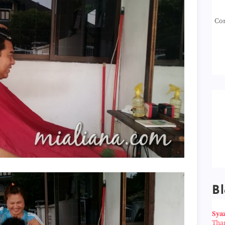
Con
Bl
Sya
Tha