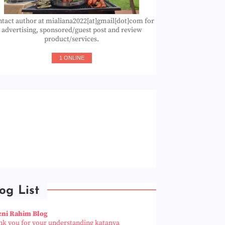
tact author at mialiana2022[at]gmail[dot]com for
advertising, sponsored/guest post and review
product/services.
1 ONLINE
og List
zni Rahim Blog
nk you for your understanding katanya