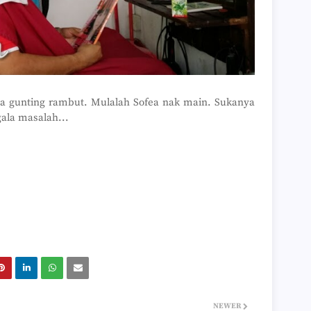
►
►
►
►
►
►
►
►
a gunting rambut. Mulalah Sofea nak main. Sukanya
►
gala masalah...
►
►
►
►
►
►
►
►
►
►
►
►
►
►
►
NEWER
►