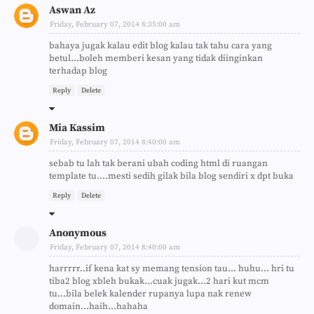
Aswan Az
Friday, February 07, 2014 8:35:00 am
bahaya jugak kalau edit blog kalau tak tahu cara yang
betul...boleh memberi kesan yang tidak diinginkan
terhadap blog
Reply
Delete
Mia Kassim
Friday, February 07, 2014 8:40:00 am
sebab tu lah tak berani ubah coding html di ruangan
template tu....mesti sedih gilak bila blog sendiri x dpt buka
Reply
Delete
Anonymous
Friday, February 07, 2014 8:40:00 am
harrrrr..if kena kat sy memang tension tau... huhu... hri tu
tiba2 blog xbleh bukak...cuak jugak...2 hari kut mcm
tu...bila belek kalender rupanya lupa nak renew
domain...haih...hahaha