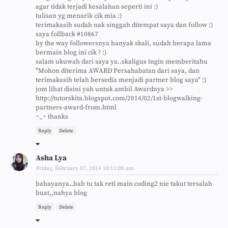
agar tidak terjadi kesalahan seperti ini :)
tulisan yg menarik cik mia :)
terimakasih sudah nak singgah ditempat saya dan follow :)
saya follback #10867
by the way followersnya banyak skali, sudah berapa lama
bermain blog ini cik ? :)
salam ukuwah dari saya ya..skaligus ingin memberitahu
"Mohon diterima AWARD Persahabatan dari saya, dan
terimakasih telah bersedia menjadi partner blog saya" :)
jom lihat disini yah untuk ambil Awardnya >>
http://tutorskita.blogspot.com/2014/02/1st-blogwalking-
partners-award-from.html
^_^ thanks
Reply
Delete
Asha Lya
Friday, February 07, 2014 10:11:00 am
bahayanya..bab tu tak reti main coding2 nie takut tersalah
buat,,nahya blog
Reply
Delete