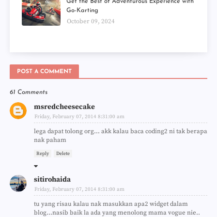
Get the Best of Adventurous Experience with
Go-Karting
October 09, 2024
POST A COMMENT
61 Comments
msredcheesecake
Friday, February 07, 2014 8:31:00 am
lega dapat tolong org... akk kalau baca coding2 ni tak berapa
nak paham
Reply
Delete
sitirohaida
Friday, February 07, 2014 8:31:00 am
tu yang risau kalau nak masukkan apa2 widget dalam
blog...nasib baik la ada yang menolong mama vogue nie..