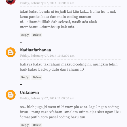
Friday, February 07, 2014 10:30:00 am
takut kalau benda ni terjadi kat kita kak... hu hu hu... nak
kena pandai baca dan main coding macam
ni...alhamdulillah dah selesai, nasib ada akak
membantu...thumbs up kak mia...
Reply
Delete
Nadiaafarhanaa
Friday, February 07, 2014 10:32:00 am
bahaya kalau tak faham maksud coding ni. mungkin lebih
baik kalau backup dulu dan fahami :D
Reply
Delete
Unknown
Friday, February 07, 2014 11:08:00 am
oo.. bleh juga jd mcm ni ?? xtaw pla zara. lagi2 ngan coding
bruu.. mmg zara xfaham. smalam minta ajar sket ngan Uzu
*emasputih.com pasal coding baru tuu..
Reply
Delete