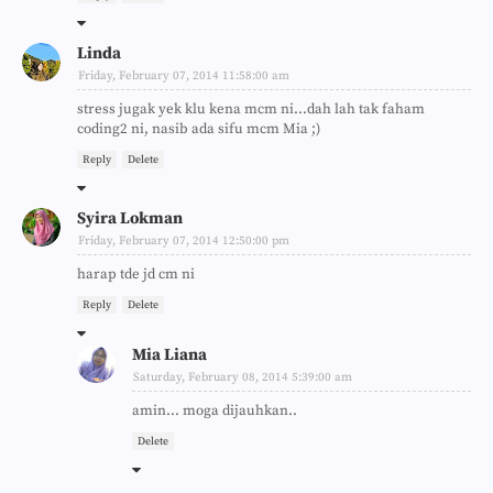
Linda
Friday, February 07, 2014 11:58:00 am
stress jugak yek klu kena mcm ni...dah lah tak faham
coding2 ni, nasib ada sifu mcm Mia ;)
Reply
Delete
Syira Lokman
Friday, February 07, 2014 12:50:00 pm
harap tde jd cm ni
Reply
Delete
Mia Liana
Saturday, February 08, 2014 5:39:00 am
amin... moga dijauhkan..
Delete