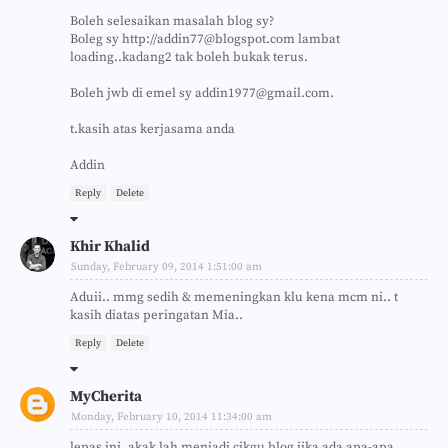
Boleh selesaikan masalah blog sy?
Boleg sy http://addin77@blogspot.com lambat
loading..kadang2 tak boleh bukak terus.
Boleh jwb di emel sy addin1977@gmail.com.
t.kasih atas kerjasama anda
Addin
Reply
Delete
Khir Khalid
Sunday, February 09, 2014 1:51:00 am
Aduii.. mmg sedih & memeningkan klu kena mcm ni.. t
kasih diatas peringatan Mia..
Reply
Delete
MyCherita
Monday, February 10, 2014 11:34:00 am
lepas ini, akak lah menjadi cikgu blog jika ada apa-apa