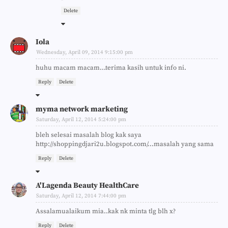
Delete
Iola
Wednesday, April 09, 2014 9:15:00 pm
huhu macam macam...terima kasih untuk info ni.
Reply
Delete
myma network marketing
Saturday, April 12, 2014 5:24:00 pm
bleh selesai masalah blog kak saya
http://shoppingdjari2u.blogspot.com/...masalah yang sama
Reply
Delete
A'Lagenda Beauty HealthCare
Saturday, April 12, 2014 7:44:00 pm
Assalamualaikum mia..kak nk minta tlg blh x?
Reply
Delete