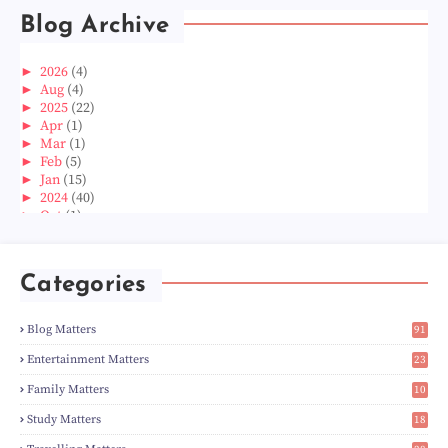
Blog Archive
►
2026
(4)
►
Aug
(4)
►
2025
(22)
►
Apr
(1)
►
Mar
(1)
►
Feb
(5)
►
Jan
(15)
►
2024
(40)
►
Oct
(1)
►
Aug
(1)
►
Jun
(2)
►
May
(5)
Categories
►
Apr
(3)
►
Mar
(14)
►
Feb
(6)
Blog Matters
91
►
Jan
(8)
1
►
2023
(224)
Entertainment Matters
23
►
Dec
(5)
2
Family Matters
10
►
Nov
(28)
14
►
Oct
(50)
Study Matters
18
►
Sept
(12)
9