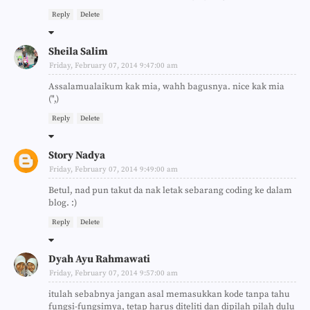
Reply
Delete
Sheila Salim
Friday, February 07, 2014 9:47:00 am
Assalamualaikum kak mia, wahh bagusnya. nice kak mia
(",)
Reply
Delete
Story Nadya
Friday, February 07, 2014 9:49:00 am
Betul, nad pun takut da nak letak sebarang coding ke dalam
blog. :)
Reply
Delete
Dyah Ayu Rahmawati
Friday, February 07, 2014 9:57:00 am
itulah sebabnya jangan asal memasukkan kode tanpa tahu
fungsi-fungsimya, tetap harus diteliti dan dipilah pilah dulu