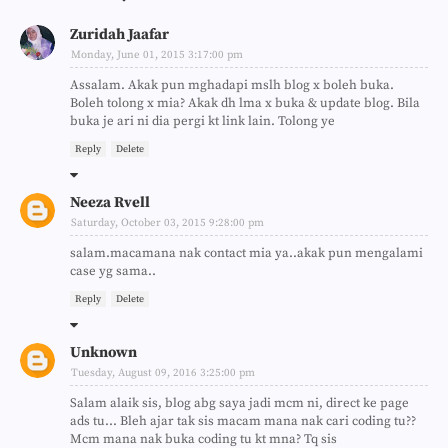
Zuridah Jaafar
Monday, June 01, 2015 3:17:00 pm
Assalam. Akak pun mghadapi mslh blog x boleh buka.
Boleh tolong x mia? Akak dh lma x buka & update blog. Bila
buka je ari ni dia pergi kt link lain. Tolong ye
Reply
Delete
Neeza Rvell
Saturday, October 03, 2015 9:28:00 pm
salam.macamana nak contact mia ya..akak pun mengalami
case yg sama..
Reply
Delete
Unknown
Tuesday, August 09, 2016 3:25:00 pm
Salam alaik sis, blog abg saya jadi mcm ni, direct ke page
ads tu... Bleh ajar tak sis macam mana nak cari coding tu??
Mcm mana nak buka coding tu kt mna? Tq sis