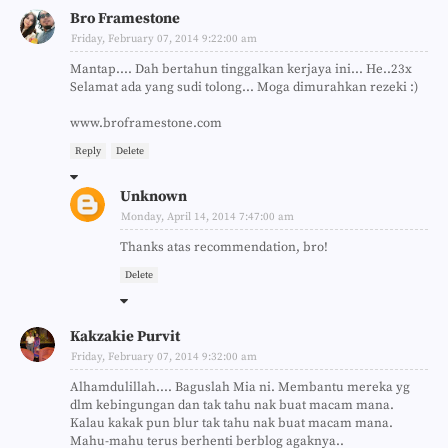
Bro Framestone
Friday, February 07, 2014 9:22:00 am
Mantap.... Dah bertahun tinggalkan kerjaya ini... He..23x
Selamat ada yang sudi tolong... Moga dimurahkan rezeki :)
www.broframestone.com
Reply
Delete
Unknown
Monday, April 14, 2014 7:47:00 am
Thanks atas recommendation, bro!
Delete
Kakzakie Purvit
Friday, February 07, 2014 9:32:00 am
Alhamdulillah.... Baguslah Mia ni. Membantu mereka yg
dlm kebingungan dan tak tahu nak buat macam mana.
Kalau kakak pun blur tak tahu nak buat macam mana.
Mahu-mahu terus berhenti berblog agaknya..