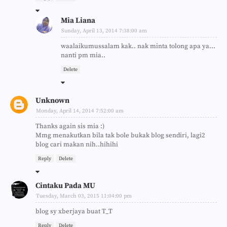
Mia Liana
Sunday, April 13, 2014 7:38:00 am
waalaikumussalam kak.. nak minta tolong apa ya...
nanti pm mia..
Delete
Unknown
Monday, April 14, 2014 7:52:00 am
Thanks again sis mia :)
Mmg menakutkan bila tak bole bukak blog sendiri, lagi2
blog cari makan nih..hihihi
Reply
Delete
Cintaku Pada MU
Tuesday, March 03, 2015 11:04:00 pm
blog sy xberjaya buat T_T
Reply
Delete