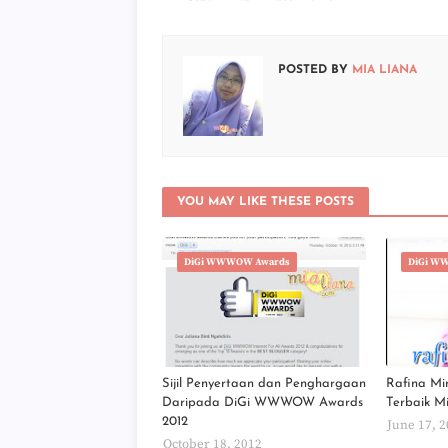
POSTED BY
MIA LIANA
YOU MAY LIKE THESE POSTS
DiGi WWWOW Awards
DiGi W
Sijil Penyertaan dan Penghargaan
Rafina Mi
Daripada DiGi WWWOW Awards
Terbaik M
2012
June 17, 
October 18, 2012