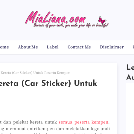
ome
About Me
Label
Contact Me
Disclaimer
Le
t Kereta (Car Sticker) Untuk Peserta Kempen
A
ereta (Car Sticker) Untuk
t dan pelekat kereta untuk
semua peserta kempen
.
ang membuat entri kempen dan meletakkan logo undi