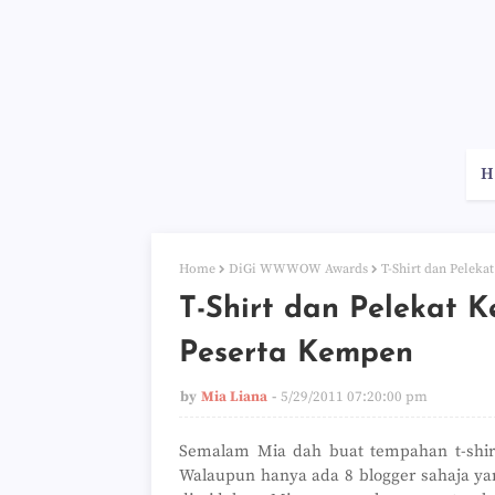
H
Home
DiGi WWWOW Awards
T-Shirt dan Peleka
T-Shirt dan Pelekat K
Peserta Kempen
by
Mia Liana
5/29/2011 07:20:00 pm
Semalam Mia dah buat tempahan t-shir
Walaupun hanya ada 8 blogger sahaja y