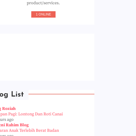
product/services.
1 ONLINE
og List
g Roziah
apan Pagi: Lontong Dan Roti Canai
ours ago
zni Rahim Blog
aran Anak Terlebih Berat Badan