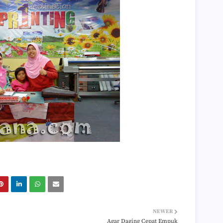
►
►
►
►
►
►
►
►
►
►
►
►
►
►
►
►
►
►
►
►
►
►
►
NEWER
►
Agar Daging Cepat Empuk