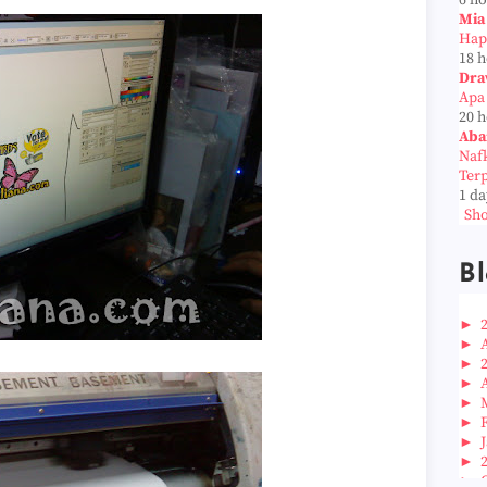
6 h
Mia
Hap
18 
Dra
Apa
20 
Aba
Naf
Ter
1 da
Sho
Bl
►
►
►
►
►
►
►
►
►