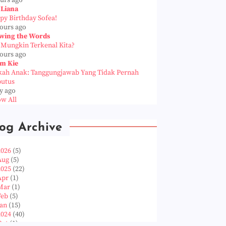
ours ago
 Liana
py Birthday Sofea!
hours ago
wing the Words
 Mungkin Terkenal Kita?
hours ago
m Kie
kah Anak: Tanggungjawab Yang Tidak Pernah
putus
y ago
w All
og Archive
2026
(5)
Aug
(5)
2025
(22)
Apr
(1)
Mar
(1)
Feb
(5)
Jan
(15)
2024
(40)
Oct
(1)