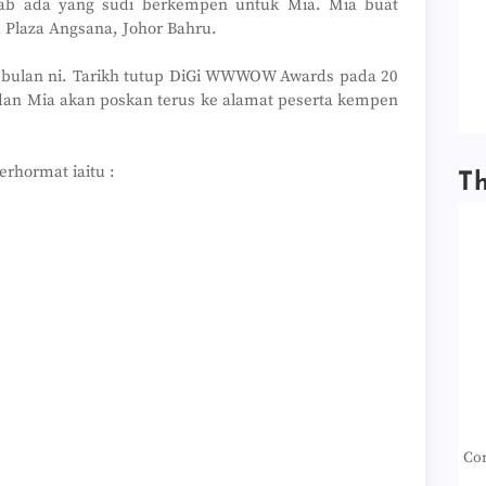
ebab ada yang sudi berkempen untuk Mia. Mia buat
 Plaza Angsana, Johor Bahru.
ir bulan ni. Tarikh tutup DiGi WWWOW Awards pada 20
dan Mia akan poskan terus ke alamat peserta kempen
erhormat iaitu :
T
Con