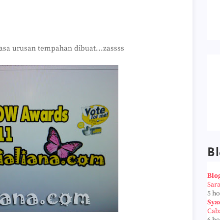
sa urusan tempahan dibuat...zassss
Bl
Blo
Sar
5 h
Sya
Cab