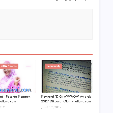
►
►
►
►
►
►
►
►
►
►
►
►
►
►
►
WWOW Awards
Community
►
►
►
►
►
►
►
mi - Peserta Kempen
Keyword "DiGi WWWOW Awards
►
ialiana.com
2012" Dikuasai Oleh Mialiana.com
►
2012
June 17, 2012
►