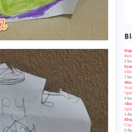
Bl
Dap
Ron
2 h
Sya
Dil
7 h
Mia
Tra
Upd
9 h
Aba
Apab
1 da
Blo
Cap
2 da