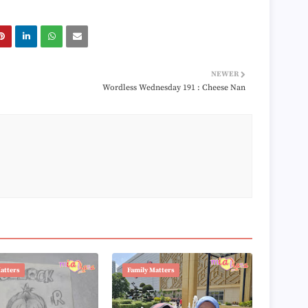
►
►
►
►
►
►
NEWER
►
Wordless Wednesday 191 : Cheese Nan
►
►
►
►
►
►
►
►
►
►
►
►
►
►
►
atters
Family Matters
►
►
►