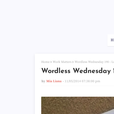
H
Home
Work Matters
Wordless Wednesday 190 : L
Wordless Wednesday 1
by
Mia Liana
11/05/2014 07:38:00 pm