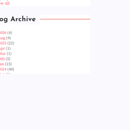
w All
og Archive
2026
(4)
Aug
(4)
2025
(22)
Apr
(1)
Mar
(1)
Feb
(5)
Jan
(15)
2024
(40)
Oct
(1)
Aug
(1)
Jun
(2)
May
(5)
Apr
(3)
Mar
(14)
Feb
(6)
Jan
(8)
2023
(224)
Dec
(5)
Nov
(28)