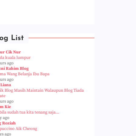
og List
ur Cik Nur
da kuala lumpur
ours ago
zni Rahim Blog
ema Wang Belanja Ibu Bapa
ours ago
 Liana
fik Blog Masih Maintain Walaupun Blog Tiada
ate
ours ago
m Kie
ila sudah tua kita tenang saja...
y ago
g Roziah
puccino Aik Cheong
ys ago