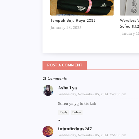
Tempah Baju Raya 2025
Wordless 
Sofea 11.1
January 23, 2025
January 1
POST A COMMENT
21 Comments
Asha Lya
Wednesday, November 05, 2014 7:43:00 pm
Sofea ya yg lukis kak
Reply
Delete
intanfirdaus247
Wednesday, November 05, 2014 7:56:00 pm