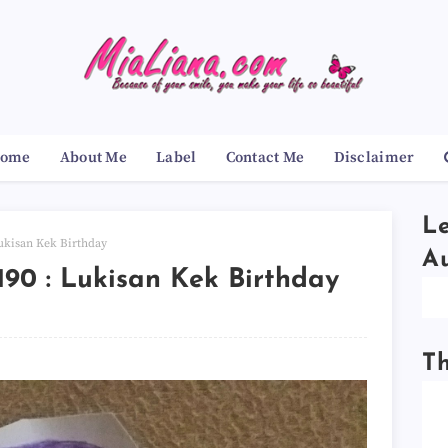
ome
About Me
Label
Contact Me
Disclaimer
Le
ukisan Kek Birthday
A
90 : Lukisan Kek Birthday
T