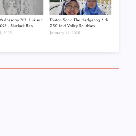
►
►
►
►
Wednesday 707 : Lukisan
Tonton Sonic The Hedgehog 3 di
►
.2025 - Bluelock Reo
GSC Mid Valley Southkey
►
5, 2025
January 14, 2025
►
►
►
►
►
►
►
►
►
►
►
►
►
►
►
►
►
►
►