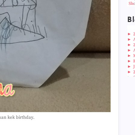
Sho
Bl
►
►
►
►
►
►
►
►
►
►
►
►
►
►
►
►
san kek birthday.
►
►
►