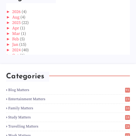
►
2026
(4)
►
Aug
(4)
►
2025
(22)
►
Apr
(1)
►
Mar
(1)
►
Feb
(5)
►
Jan
(15)
►
2024
(40)
►
Oct
(1)
►
Aug
(1)
►
Jun
(2)
►
May
(5)
Categories
►
Apr
(3)
►
Mar
(14)
►
Feb
(6)
Blog Matters
91
►
Jan
(8)
1
►
2023
(224)
Entertainment Matters
23
►
Dec
(5)
2
Family Matters
10
►
Nov
(28)
14
►
Oct
(50)
Study Matters
18
►
Sept
(12)
9
►
Aug
(5)
Travelling Matters
28
►
Jul
(8)
6
Work Matters
69