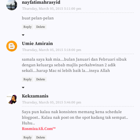
nayfatimahrasyid
Thursday, March 05, 2015 5:11:00 pm
buat pelan-pelan
Reply
Delete
Umie Amirain
Thursday, March 05, 2015 5:18:00 pm
samala saya kak mia...bulan Januari dan Februari sibuk
dengan keluarga sebab majlis perkahwinan 2 adik
sekali...harap Mac ni lebih baik la...insya Allah
Reply
Delete
Kekzamanis
Thursday, March 05, 2015 5:46:00 pm
Saya pun kalau nak konsisten memang kena schedule
blogpost.. Kalau nak post on the spot kadang tak sempat..
Huhu..
RosmizaAli.Com™
Reply
Delete