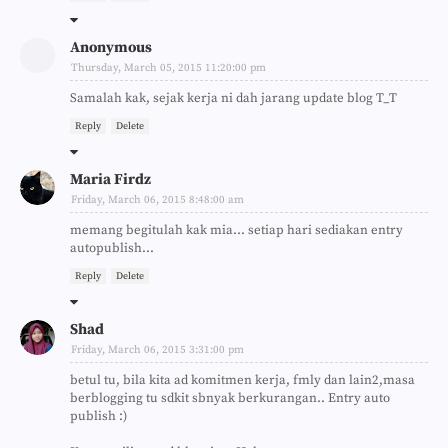
Anonymous
Thursday, March 05, 2015 11:20:00 pm
Samalah kak, sejak kerja ni dah jarang update blog T_T
Reply
Delete
Maria Firdz
Friday, March 06, 2015 8:48:00 am
memang begitulah kak mia... setiap hari sediakan entry
autopublish...
Reply
Delete
Shad
Friday, March 06, 2015 3:31:00 pm
betul tu, bila kita ad komitmen kerja, fmly dan lain2,masa
berblogging tu sdkit sbnyak berkurangan.. Entry auto
publish :)