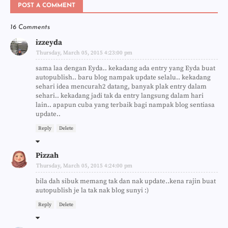
POST A COMMENT
16 Comments
izzeyda
Thursday, March 05, 2015 4:23:00 pm
sama laa dengan Eyda.. kekadang ada entry yang Eyda buat
autopublish.. baru blog nampak update selalu.. kekadang
sehari idea mencurah2 datang, banyak plak entry dalam
sehari.. kekadang jadi tak da entry langsung dalam hari
lain.. apapun cuba yang terbaik bagi nampak blog sentiasa
update..
Reply
Delete
Pizzah
Thursday, March 05, 2015 4:24:00 pm
bila dah sibuk memang tak dan nak update..kena rajin buat
autopublish je la tak nak blog sunyi :)
Reply
Delete