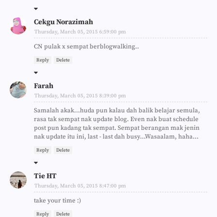
Cekgu Norazimah
Thursday, March 05, 2015 6:59:00 pm
CN pulak x sempat berblogwalking..
Reply
Delete
Farah
Thursday, March 05, 2015 8:39:00 pm
Samalah akak...huda pun kalau dah balik belajar semula,
rasa tak sempat nak update blog. Even nak buat schedule
post pun kadang tak sempat. Sempat berangan mak jenin
nak update itu ini, last - last dah busy...Wasaalam, haha...
Reply
Delete
Tie HT
Thursday, March 05, 2015 8:47:00 pm
take your time :)
Reply
Delete