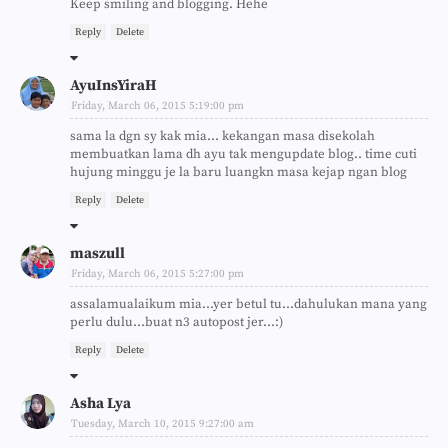
Keep smiling and blogging. Hehe
Reply
Delete
AyuInsYiraH
Friday, March 06, 2015 5:19:00 pm
sama la dgn sy kak mia... kekangan masa disekolah
membuatkan lama dh ayu tak mengupdate blog.. time cuti
hujung minggu je la baru luangkn masa kejap ngan blog
Reply
Delete
maszull
Friday, March 06, 2015 5:27:00 pm
assalamualaikum mia...yer betul tu...dahulukan mana yang
perlu dulu...buat n3 autopost jer...:)
Reply
Delete
Asha Lya
Tuesday, March 10, 2015 9:27:00 am