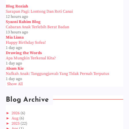
Blog Roziah
Sarapan Pagi: Lontong Dan Roti Canai
12 hours ago
Syazni Rahim Blog
Cabaran Anak Terlebih Berat Badan
13 hours ago
Mia Liana
Happy Birthday Sofea!
1 day ago
Drawing the Words
Apa Mungkin Terkenal Kita?
1 day ago
Abam Kie
Nafkah Anak: Tanggungjawab Yang Tidak Pernah Terputus
1 day ago
Show All
Blog Archive
►
2026
(6)
►
Aug
(6)
►
2025
(22)
►
Apr
(1)