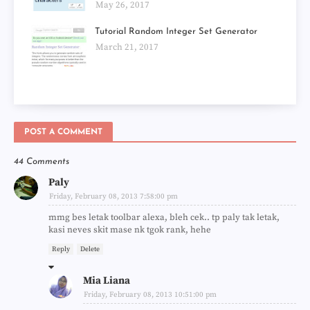
May 26, 2017
Tutorial Random Integer Set Generator
March 21, 2017
POST A COMMENT
44 Comments
Paly
Friday, February 08, 2013 7:58:00 pm
mmg bes letak toolbar alexa, bleh cek.. tp paly tak letak,
kasi neves skit mase nk tgok rank, hehe
Reply
Delete
Mia Liana
Friday, February 08, 2013 10:51:00 pm