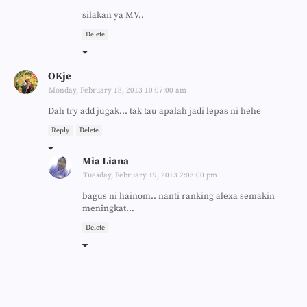
silakan ya MV..
Delete
OKje
Monday, February 18, 2013 10:07:00 am
Dah try add jugak... tak tau apalah jadi lepas ni hehe
Reply
Delete
Mia Liana
Tuesday, February 19, 2013 2:08:00 pm
bagus ni hainom.. nanti ranking alexa semakin
meningkat...
Delete