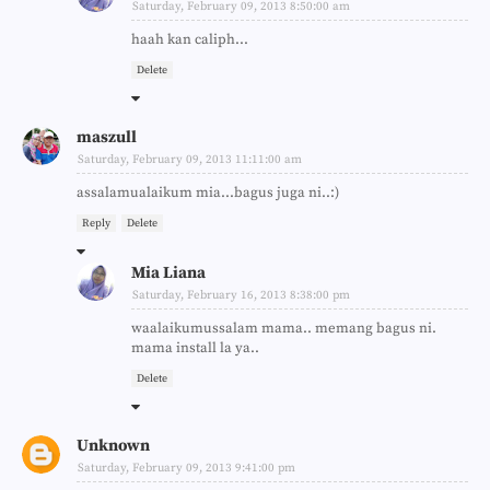
Saturday, February 09, 2013 8:50:00 am
haah kan caliph...
Delete
maszull
Saturday, February 09, 2013 11:11:00 am
assalamualaikum mia...bagus juga ni..:)
Reply
Delete
Mia Liana
Saturday, February 16, 2013 8:38:00 pm
waalaikumussalam mama.. memang bagus ni.
mama install la ya..
Delete
Unknown
Saturday, February 09, 2013 9:41:00 pm