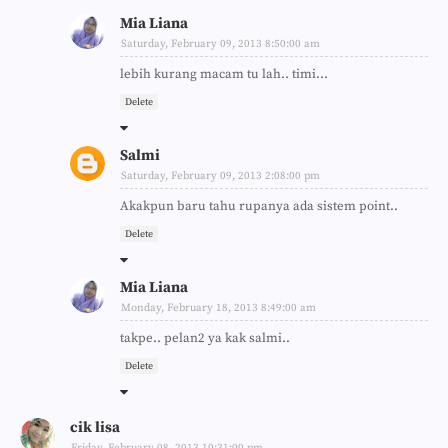
Mia Liana
Saturday, February 09, 2013 8:50:00 am
lebih kurang macam tu lah.. timi...
Delete
Salmi
Saturday, February 09, 2013 2:08:00 pm
Akakpun baru tahu rupanya ada sistem point..
Delete
Mia Liana
Monday, February 18, 2013 8:49:00 am
takpe.. pelan2 ya kak salmi..
Delete
cik lisa
Friday, February 08, 2013 10:31:00 pm