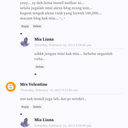
yeay... sy dah lama install toolbar ni...
selalu jugalah intai alexa blog orang lain...
kagum tengok alexa rank yang bawah 100,000...
macam blog kak mia... ^_^
Reply
Delete
Mia Liana
Saturday, February 16, 2013 8:38:00 pm
uikkk jangan intai kak mia... hehehe seganlah
ruha..
Delete
Mrs Velentine
Thursday, February 14, 2013 9:11:00 am
nnt nak install juga lah..kat pc sendiri..
Reply
Delete
Mia Liana
Saturday, February 16, 2013 8:38:00 pm