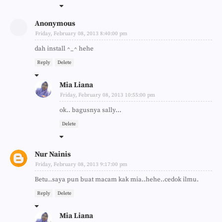
Anonymous
Friday, February 08, 2013 8:40:00 pm
dah install ^_^ hehe
Reply
Delete
Mia Liana
Friday, February 08, 2013 10:55:00 pm
ok.. bagusnya sally...
Delete
Nur Nainis
Friday, February 08, 2013 9:17:00 pm
Betu..saya pun buat macam kak mia..hehe..cedok ilmu.
Reply
Delete
Mia Liana