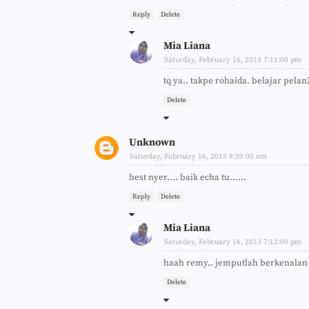
Reply
Delete
Mia Liana
Saturday, February 16, 2013 7:11:00 pm
tq ya.. takpe rohaida. belajar pelan
Delete
Unknown
Saturday, February 16, 2013 9:39:00 am
best nyer.... baik echa tu......
Reply
Delete
Mia Liana
Saturday, February 16, 2013 7:12:00 pm
haah remy.. jemputlah berkenalan 
Delete