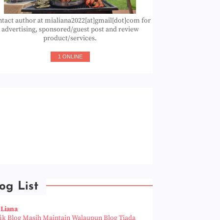
tact author at mialiana2022[at]gmail[dot]com for
advertising, sponsored/guest post and review
product/services.
1 ONLINE
og List
 Liana
fik Blog Masih Maintain Walaupun Blog Tiada