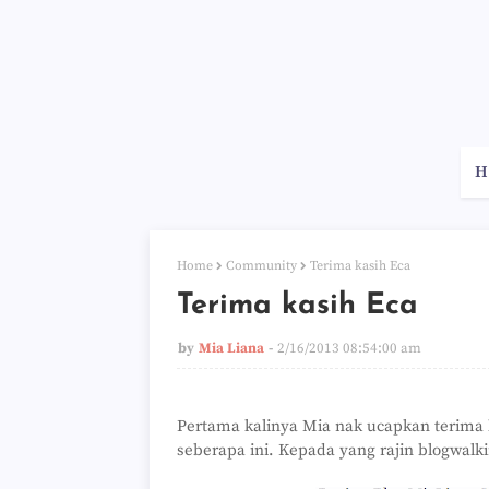
H
Home
Community
Terima kasih Eca
Terima kasih Eca
by
Mia Liana
2/16/2013 08:54:00 am
Pertama kalinya Mia nak ucapkan terima
seberapa ini. Kepada yang rajin blogwalk