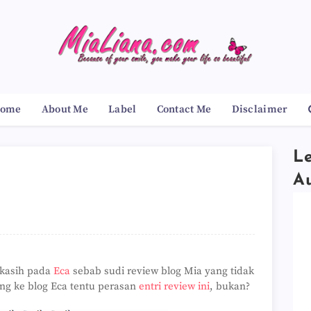
ome
About Me
Label
Contact Me
Disclaimer
Le
A
 kasih pada
Eca
sebab sudi review blog Mia yang tidak
ing ke blog Eca tentu perasan
entri review ini
, bukan?