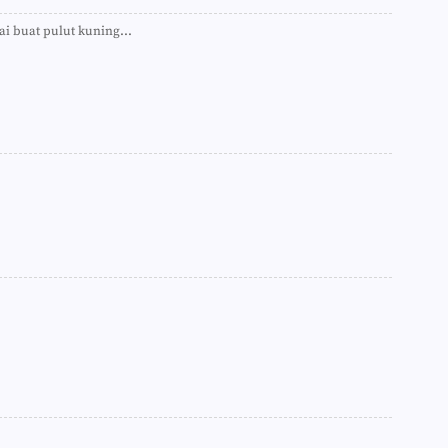
►
ai buat pulut kuning...
►
►
►
►
►
►
►
►
►
►
►
►
►
►
►
►
►
►
►
►
►
►
►
►