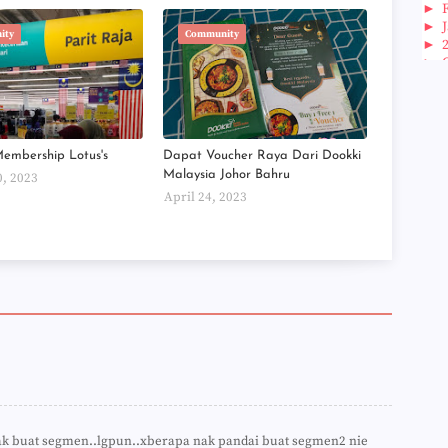
►
►
ity
Community
►
►
►
►
►
►
►
Membership Lotus's
Dapat Voucher Raya Dari Dookki
►
Malaysia Johor Bahru
0, 2023
►
April 24, 2023
►
►
►
►
►
►
►
►
►
►
►
►
►
►
nak buat segmen..lgpun..xberapa nak pandai buat segmen2 nie