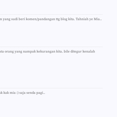
►
►
►
►
 yang sudi beri komen/pandangan ttg blog kita. Tahniah ye Mia..
►
►
►
►
►
►
►
ata orang yang nampak kekurangan kita. bile ditegur kenalah
►
►
►
►
►
►
►
►
►
k kak mia :) saja senda pagi..
►
►
►
►
►