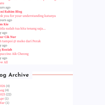
ate
ours ago
zni Rahim Blog
nk you for your understanding katanya
hours ago
m Kie
ila sudah tua kita tenang saja...
y ago
ur Cik Nur
h tampoi @ meke dari Perak
y ago
g Roziah
puccino Aik Cheong
y ago
w All
og Archive
2026
(4)
Aug
(4)
2025
(22)
Apr
(1)
Mar
(1)