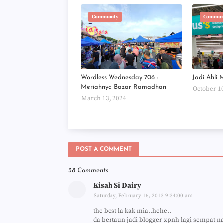
Community
Commun
Wordless Wednesday 706 :
Jadi Ahli 
Meriahnya Bazar Ramadhan
October 1
March 13, 2024
POST A COMMENT
38 Comments
Kisah Si Dairy
Saturday, February 16, 2013 9:34:00 am
the best la kak mia..hehe..
da bertaun jadi blogger xpnh lagi sempat 