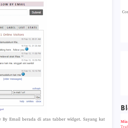
Con
Bl
w By Email berada di atas tabber widget. Sayang kat
Mia
Tra