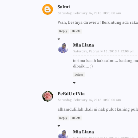
Salmi
Saturday, February 16, 2013 10:25:00 am
Wah, bestnya direview! Beruntung ada rakan
Reply
Delete
Mia Liana
Saturday, February 16, 2013 7:12:00 pm
terima kasih kak salmi... kadang m
dibaiki... ;)
Delete
PeRdU cINta
Saturday, February 16, 2013 10:30:00 am
alhamdulillah..kali ni nak pulut kuning pula
Reply
Delete
Mia Liana