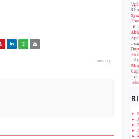
Upd
5 h
Sya
Tha
16 
Aba
Apab
1 da
Dap
Bua
1 da
NEWER
Blo
Cap
1 da
Sho
Bl
►
►
►
►
►