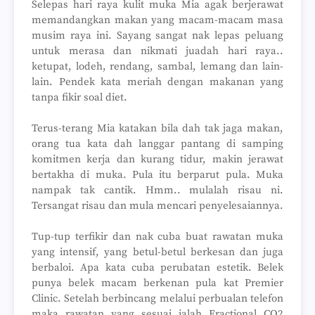
Selepas hari raya kulit muka Mia agak berjerawat
memandangkan makan yang macam-macam masa
musim raya ini. Sayang sangat nak lepas peluang
untuk merasa dan nikmati juadah hari raya..
ketupat, lodeh, rendang, sambal, lemang dan lain-
lain. Pendek kata meriah dengan makanan yang
tanpa fikir soal diet.
Terus-terang Mia katakan bila dah tak jaga makan,
orang tua kata dah langgar pantang di samping
komitmen kerja dan kurang tidur, makin jerawat
bertakha di muka. Pula itu berparut pula. Muka
nampak tak cantik. Hmm.. mulalah risau ni.
Tersangat risau dan mula mencari penyelesaiannya.
Tup-tup terfikir dan nak cuba buat rawatan muka
yang intensif, yang betul-betul berkesan dan juga
berbaloi. Apa kata cuba perubatan estetik. Belek
punya belek macam berkenan pula kat Premier
Clinic. Setelah berbincang melalui perbualan telefon
maka rawatan yang sesuai ialah Fractional CO2