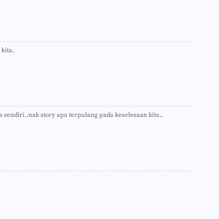
►
►
►
►
►
►
kita.
►
►
►
►
►
►
►
a sendiri..nak story apa terpulang pada keselesaan kita..
►
►
►
►
►
►
►
►
►
►
►
►