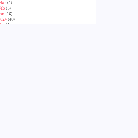
Mar
(1)
Feb
(5)
Jan
(15)
2024
(40)
Oct
(1)
Aug
(1)
Jun
(2)
May
(5)
Apr
(3)
Mar
(14)
Feb
(6)
Jan
(8)
2023
(224)
Dec
(5)
Nov
(28)
Oct
(50)
Sept
(12)
Aug
(5)
Jul
(8)
Jun
(3)
May
(12)
Apr
(27)
Mar
(31)
Feb
(22)
Jan
(21)