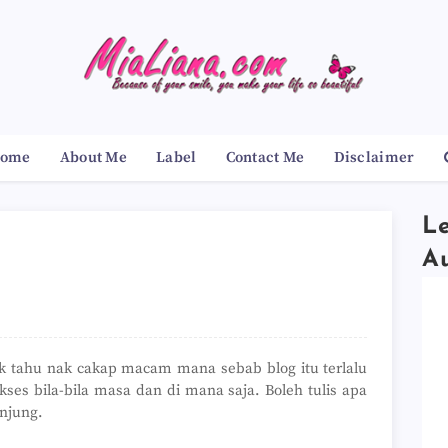
ome
About Me
Label
Contact Me
Disclaimer
Le
A
tak tahu nak cakap macam mana sebab blog itu terlalu
ses bila-bila masa dan di mana saja. Boleh tulis apa
njung.