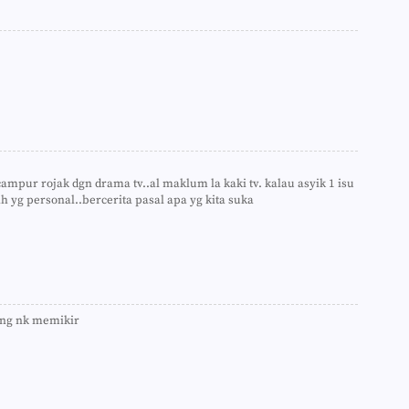
►
►
►
►
►
►
►
►
►
►
►
mpur rojak dgn drama tv..al maklum la kaki tv. kalau asyik 1 isu
►
h yg personal..bercerita pasal apa yg kita suka
►
►
►
►
►
►
►
ning nk memikir
►
►
►
►
►
►