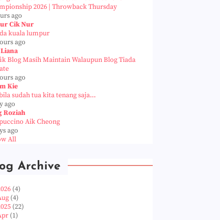
mpionship 2026 | Throwback Thursday
ours ago
ur Cik Nur
da kuala lumpur
hours ago
 Liana
fik Blog Masih Maintain Walaupun Blog Tiada
ate
hours ago
m Kie
ila sudah tua kita tenang saja...
y ago
g Roziah
puccino Aik Cheong
ys ago
w All
og Archive
2026
(4)
Aug
(4)
2025
(22)
Apr
(1)