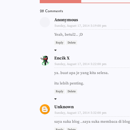
28 Comments
Anonymous
Sunday, August 17, 2014 5:19:00 pm
Yeah, betul2.. ;D
Reply
Delete
Encik X
Sunday, August 17, 2014 5:22:00 pm
ya. buat apa je yang kita selesa.
itu lebih penting.
Reply
Delete
Unknown
Sunday, August 17, 2014 5:32:00 pm
saya suka blog ..saya suka membaca di blo
Reply
Delete