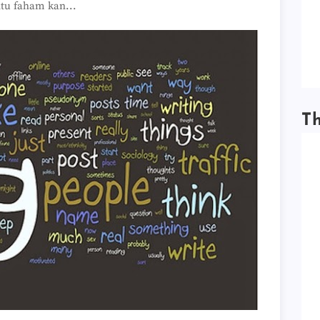
tu faham kan...
T