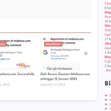
Cha
8 h
Dap
Ron
10 
Mia
Tra
Upd
17 
Aba
tters
Blog Matters
Apab
1 da
Blo
Cap
2 da
Sho
aliana.com Successfully
Dah Renew Domain Mialiana.com
sehingga 12 Januari 2025
Bl
6, 2025
January 13, 2024
►
►
►
►