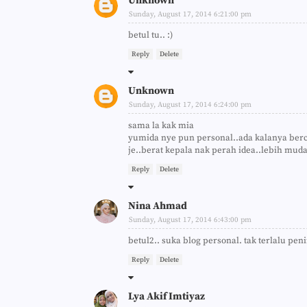
Unknown
Sunday, August 17, 2014 6:21:00 pm
betul tu.. :)
Reply
Delete
Unknown
Sunday, August 17, 2014 6:24:00 pm
sama la kak mia
yumida nye pun personal..ada kalanya berca
je..berat kepala nak perah idea..lebih muda
Reply
Delete
Nina Ahmad
Sunday, August 17, 2014 6:43:00 pm
betul2.. suka blog personal. tak terlalu pe
Reply
Delete
Lya Akif Imtiyaz