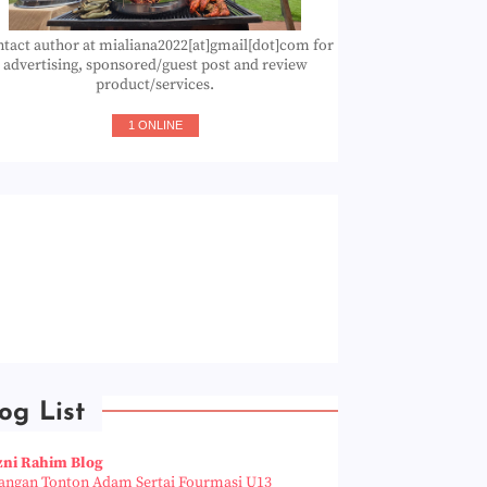
tact author at mialiana2022[at]gmail[dot]com for
advertising, sponsored/guest post and review
product/services.
1 ONLINE
og List
zni Rahim Blog
angan Tonton Adam Sertai Fourmasi U13