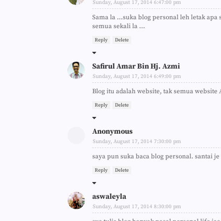
Sunday, August 17, 2014 6:47:00 pm
Sama la ...suka blog personal leh letak apa 
semua sekali la ...
Reply
Delete
Safirul Amar Bin Hj. Azmi
Sunday, August 17, 2014 6:49:00 pm
Blog itu adalah website, tak semua website 
Reply
Delete
Anonymous
Sunday, August 17, 2014 7:30:00 pm
saya pun suka baca blog personal. santai je 
Reply
Delete
aswaleyla
Sunday, August 17, 2014 8:30:00 pm