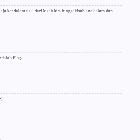
►
►
saja kat dalam tu ...dari kisah kita hinggakisah anak alam dan
►
►
►
►
►
►
►
►
Adalah Blog.
►
►
►
►
►
►
►
:)
►
►
►
►
►
►
►
►