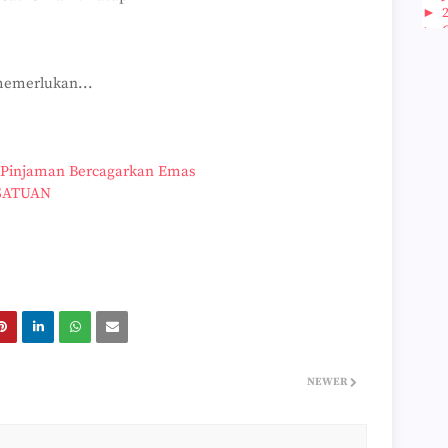
►
►
►
►
emerlukan...
►
►
►
►
►
 Pinjaman Bercagarkan Emas
►
RSATUAN
►
►
►
►
►
►
►
►
►
►
►
NEWER
►
►
►
►