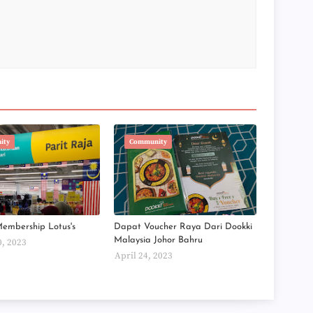
►
►
►
►
►
►
►
►
►
►
►
ity
Community
►
►
►
►
►
►
►
Membership Lotus's
Dapat Voucher Raya Dari Dookki
►
Malaysia Johor Bahru
0, 2023
►
April 24, 2023
►
►
►
►
►