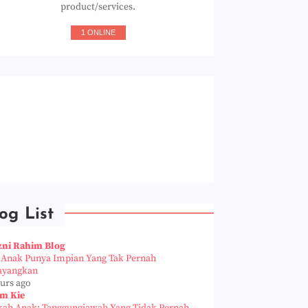
product/services.
1 ONLINE
og List
zni Rahim Blog
a Anak Punya Impian Yang Tak Pernah
ayangkan
ours ago
m Kie