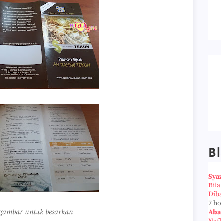
Bl
Sya
Bil
Dib
7 h
 gambar untuk besarkan
Aba