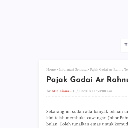
H
Home
Informasi Semasa
Pajak Gadai Ar Rahnu T
Pajak Gadai Ar Rahn
by
Mia Liana
10/30/2018 11:50:00 am
Sekarang ini sudah ada banyak pilihan u
kini telah membuka cawangan Johor Bahr
bulan. Boleh tunaikan emas untuk kemu