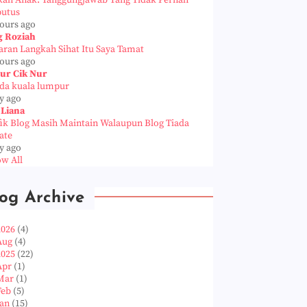
kah Anak: Tanggungjawab Yang Tidak Pernah
putus
hours ago
g Roziah
aran Langkah Sihat Itu Saya Tamat
hours ago
ur Cik Nur
da kuala lumpur
y ago
 Liana
fik Blog Masih Maintain Walaupun Blog Tiada
ate
y ago
w All
og Archive
2026
(4)
Aug
(4)
2025
(22)
Apr
(1)
Mar
(1)
Feb
(5)
Jan
(15)