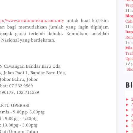
Naf
Ter
11 
Blo
tp://www.arrahnutekun.com.my
untuk buat kira-kira
Cab
11 
akan bagi memudahkan jumlah yang ingin dipinjam
Dap
ipajak gadai terlebih dahulu. Kemudian, bolehlah
Ron
Nasional yang berdekatan.
1 da
Mia
Tra
Upd
1 da
 Cawangan Bandar Baru Uda
Sho
, Jalan Padi 1, Bandar Baru Uda,
Johor Bahru, Johor
Bl
bat: 07 232 9569
.490173, 103.711589
►
►
KTU OPERASI
►
amis - 9.00pg- 5.00ptg
►
 : 9:00pg - 4:30ptg
►
: 10.00pg - 3.00ptg
►
 Cuti Umum: Tutup
►