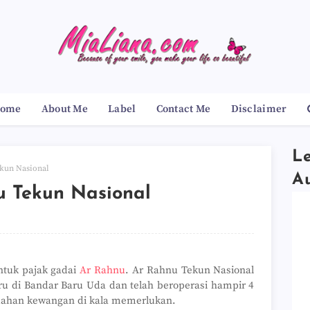
ome
About Me
Label
Contact Me
Disclaimer
Le
ekun Nasional
A
u Tekun Nasional
ntuk pajak gadai
Ar Rahnu
. Ar Rahnu Tekun Nasional
u di Bandar Baru Uda dan telah beroperasi hampir 4
dahan kewangan di kala memerlukan.