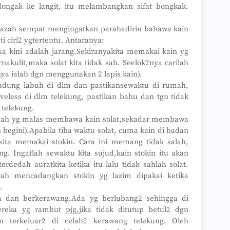
ongak ke langit, itu melambangkan sifat bongkak.
►
►
►
tazah sempat mengingatkan parahadirin bahawa kain
►
i ciri2 ygtertentu. Antaranya:
►
sa kini adalah jarang.Sekiranyakita memakai kain yg
►
►
nakulit,maka solat kita tidak sah. Seelok2nya carilah
►
nya ialah dgn menggunakan 2 lapis kain).
►
tudung labuh di dlm dan pastikansewaktu di rumah,
►
eveless di dlm telekung, pastikan bahu dan tgn tidak
►
r telekung.
►
►
imah yg malas membawa kain solat,sekadar membawa
►
n begini).Apabila tiba waktu solat, cuma kain di badan
►
kita memakai stokin. Cara ini memang tidak salah,
►
ang. Ingatlah sewaktu kita sujud,kain stokin itu akan
►
►
rdedah auratkita ketika itu lalu tidak sahlah solat.
►
azah mencadangkan stokin yg lazim dipakai ketika
►
.
►
m dan berkerawang.Ada yg berlubang2 sehingga di
►
reka yg rambut pjg,jika tidak ditutup betul2 dgn
►
►
an terkeluar2 di celah2 kerawang telekung. Oleh
►