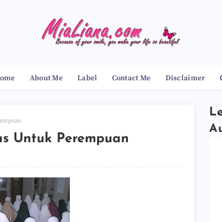
ome
About Me
Label
Contact Me
Disclaimer
Le
erempuan
A
has Untuk Perempuan