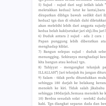
5) Sujud - sujud dari segi istilah ialah 
meletakkan kedua2 lutut ke lantai,baru
dirapatkan dibhgn bawah sedikit dari i
kedua2 tgn dan di situlah dahi diletakka
akan melebihi lebih dari anggota sujudy
kedua belah kaki(setakat jari shj).Ibu jari
6) Duduk antara 2 sujud - ada 2 cara : 
Papan punggung lebih diberatkan atas
menghadap kiblat.
7) Bangun selepas sujud - duduk seb
menungging. Sekiranya menghadapi kes
kita bangun atau kedua2 tgn.
8) Tahiyyat - mengangkat telunjuk pada
ILLALLAH") Jari telunjuk itu jangan dit
9) Salam - tidak perlu ditundukkan m
sehingga 180 darjah ke belakang kerana 
menoleh ke kiri. Tidak salah jikabahu
sehingga 180darjah.Semasa menoleh ke ka
10) Berdoa sesudah solat - seelok2 du
kaki. Tgn diangkat separas dada dan be