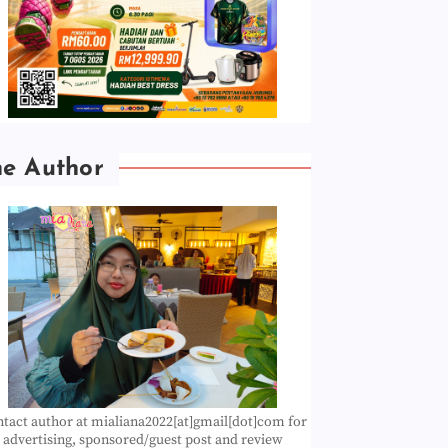
he Author
tact author at mialiana2022[at]gmail[dot]com for
advertising, sponsored/guest post and review