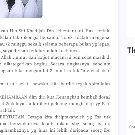
ah Hjh Siti Khadijah Din sebentar tadi. Rasa terlalu
i kalau tak dikongsi bersama. Topik adalah mengenai
iau (2 minggu sekali) selama beberapa bulan yg lepas,
T
g saya dirikan terlalurendah kualitinya.
 Allah...umur dah lanjut macam ni pun solat masih di
h dikategorikan begitu. Secara ringkasnya, sebelum
ngkan kita mengambil 2 minit untuk "menyediakan
iat utk solat...sewaktu kita berdiri tegak sblm lafaz
KEHAMBAAN dlm diri kita.Kenangkan kembali dosa2
eolah2tak layak utk diberi peluang menghadap yg Esa.
sal-lah.
ERTUHAN. Betapa kita diciptakanoleh yg Esa utk
pa bersyukurnya kitadijadikan sbg seorg Islam,
Con
ihamba2nya yg hina ini lebih daripada seorg ibu