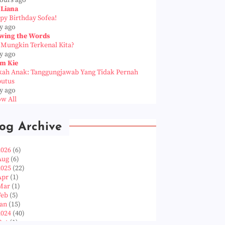
hours ago
 Liana
py Birthday Sofea!
y ago
wing the Words
 Mungkin Terkenal Kita?
y ago
m Kie
kah Anak: Tanggungjawab Yang Tidak Pernah
putus
y ago
w All
og Archive
2026
(6)
Aug
(6)
2025
(22)
Apr
(1)
Mar
(1)
Feb
(5)
Jan
(15)
2024
(40)
Oct
(1)