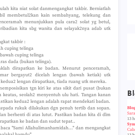
ulah kita niat solat danmengangkat takbir. Berniatlah
mbil membetul2kan kain sembahyang, telekung dan
penceramah menunjukkan pula cara2 solat yg betul,
ibadian kita sbg wanita dan selayak2nya adab utk
gkat takbir :
h cuping telinga
 bawah cuping telinga
ras dada (bukan telinga).
daklah dirapatkan ke badan. Menurut penceramah,
mar bergayut2 dicelah lengan (bawah ketiak) utk
a kedua2 lengan dirapatkan, tiada ruang utk mereka.
emposisikan tgn kiri ke atas sikit dari pusat (bukan
Bl
an keatas, seolah2 menyentuh ulu hati. Tangan kanan
 Pastikan kedua2 lengan adalah rapat mendekati badan.
 kepada rukuk dilakukan dgn penuh tertib dan sopan.
Blo
Sar
n berhenti di atas lutut. Pastikan badan kita di dlm
13 
dirapatkan ke badan dan sudut tepat..
Sya
aca "Sami Allahulimanhamidah..." dan mengangkat
Cab
naalakal hamdu"