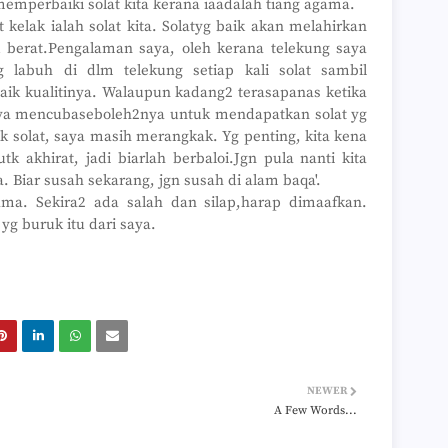
memperbaiki solat kita kerana iaadalah tiang agama.
►
 kelak ialah solat kita. Solatyg baik akan melahirkan
►
ak berat.Pengalaman saya, oleh kerana telekung saya
►
►
 labuh di dlm telekung setiap kali solat sambil
►
aik kualitinya. Walaupun kadang2 terasapanas ketika
►
saya mencubaseboleh2nya untuk mendapatkan solat yg
►
k solat, saya masih merangkak. Yg penting, kita kena
►
tk akhirat, jadi biarlah berbaloi.Jgn pula nanti kita
►
►
. Biar susah sekarang, jgn susah di alam baqa'.
►
ama. Sekira2 ada salah dan silap,harap dimaafkan.
►
 yg buruk itu dari saya.
►
►
►
►
►
►
►
►
►
NEWER
►
►
A Few Words...
►
►