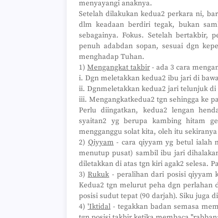
menyayangi anaknya.
Setelah dilakukan kedua2 perkara ni, bar
dlm keadaan berdiri tegak, bukan sa
sebagainya. Fokus. Setelah bertakbir, 
penuh adabdan sopan, sesuai dgn keper
menghadap Tuhan.
1)
Mengangkat takbir
- ada 3 cara mengan
i. Dgn meletakkan kedua2 ibu jari di bawa
ii. Dgnmeletakkan kedua2 jari telunjuk di
iii. Mengangkatkedua2 tgn sehingga ke pa
Perlu diingatkan, kedua2 lengan hen
syaitan2 yg berupa kambing hitam ge
mengganggu solat kita, oleh itu sekirany
2)
Qiyyam
- cara qiyyam yg betul ialah m
menutup pusat) sambil ibu jari dihalak
diletakkan di atas tgn kiri agak2 selesa.
3)
Rukuk
- peralihan dari posisi qiyyam
Kedua2 tgn melurut peha dgn perlahan da
posisi sudut tepat (90 darjah). Siku juga 
4)
'Iktidal
- tegakkan badan semasa memb
tgn posisi takbir ketika membaca "rabba