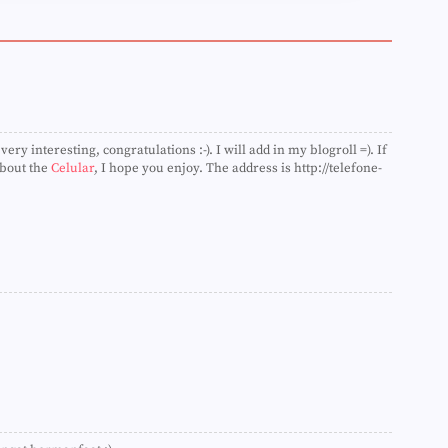
►
►
►
►
►
►
►
►
►
very interesting, congratulations :-). I will add in my blogroll =). If
►
about the
Celular
, I hope you enjoy. The address is http://telefone-
►
►
►
►
►
►
►
►
►
►
►
►
►
►
►