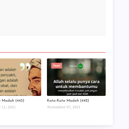
►
►
►
►
►
►
►
►
►
►
►
►
Pearl
►
►
►
►
►
►
►
a Madah (443)
Kata-Kata Madah (442)
►
 11, 2021
November 07, 2021
►
►
►
►