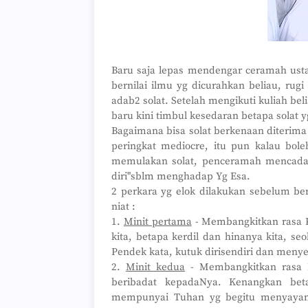
Baru saja lepas mendengar ceramah ustaz
bernilai ilmu yg dicurahkan beliau, rug
adab2 solat. Setelah mengikuti kuliah bel
baru kini timbul kesedaran betapa solat y
Bagaimana bisa solat berkenaan diterima
peringkat mediocre, itu pun kalau bole
memulakan solat, penceramah mencada
diri"sblm menghadap Yg Esa.
2 perkara yg elok dilakukan sebelum bern
niat :
1.
Minit pertama
- Membangkitkan rasa 
kita, betapa kerdil dan hinanya kita, s
Pendek kata, kutuk dirisendiri dan menye
2.
Minit kedua
- Membangkitkan rasa B
beribadat kepadaNya. Kenangkan beta
mempunyai Tuhan yg begitu menyayang