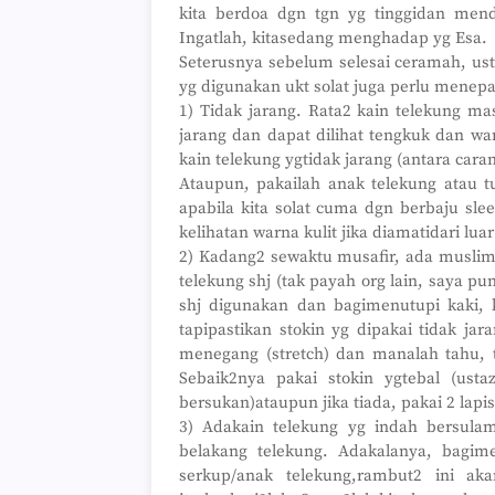
kita berdoa dgn tgn yg tinggidan mend
Ingatlah, kitasedang menghadap yg Esa.
Seterusnya sebelum selesai ceramah, us
yg digunakan ukt solat juga perlu menepat
1) Tidak jarang. Rata2 kain telekung ma
jarang dan dapat dilihat tengkuk dan war
kain telekung ygtidak jarang (antara cara
Ataupun, pakailah anak telekung atau 
apabila kita solat cuma dgn berbaju sle
kelihatan warna kulit jika diamatidari lua
2) Kadang2 sewaktu musafir, ada musl
telekung shj (tak payah org lain, saya pu
shj digunakan dan bagimenutupi kaki, 
tapipastikan stokin yg dipakai tidak jar
menegang (stretch) dan manalah tahu, te
Sebaik2nya pakai stokin ygtebal (ust
bersukan)ataupun jika tiada, pakai 2 lapis
3) Adakain telekung yg indah bersula
belakang telekung. Adakalanya, bagime
serkup/anak telekung,rambut2 ini ak