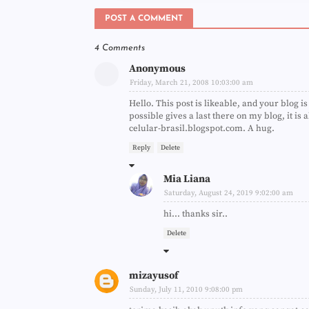
POST A COMMENT
4 Comments
Anonymous
Friday, March 21, 2008 10:03:00 am
Hello. This post is likeable, and your blog is 
possible gives a last there on my blog, it is 
celular-brasil.blogspot.com. A hug.
Reply
Delete
Mia Liana
Saturday, August 24, 2019 9:02:00 am
hi... thanks sir..
Delete
mizayusof
Sunday, July 11, 2010 9:08:00 pm