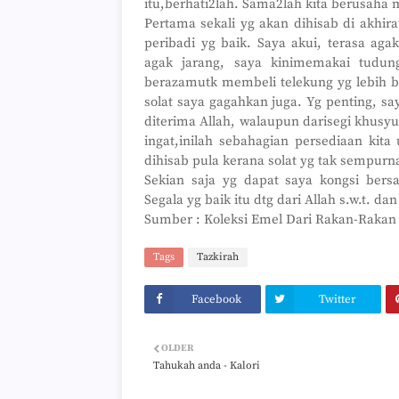
itu,berhati2lah. Sama2lah kita berusaha 
Pertama sekali yg akan dihisab di akhirat
peribadi yg baik. Saya akui, terasa ag
agak jarang, saya kinimemakai tudung
berazamutk membeli telekung yg lebih b
solat saya gagahkan juga. Yg penting, 
diterima Allah, walaupun darisegi khusyu
ingat,inilah sebahagian persediaan kita u
dihisab pula kerana solat yg tak sempurna
Sekian saja yg dapat saya kongsi bers
Segala yg baik itu dtg dari Allah s.w.t. dan
Sumber : Koleksi Emel Dari Rakan-Rakan
Tags
Tazkirah
Facebook
Twitter
OLDER
Tahukah anda - Kalori