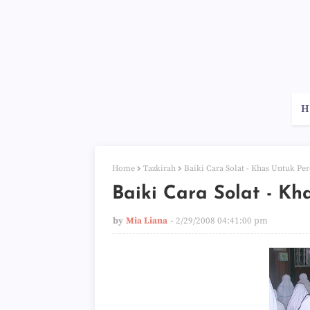
H
Home
Tazkirah
Baiki Cara Solat - Khas Untuk P
Baiki Cara Solat - K
by
Mia Liana
2/29/2008 04:41:00 pm