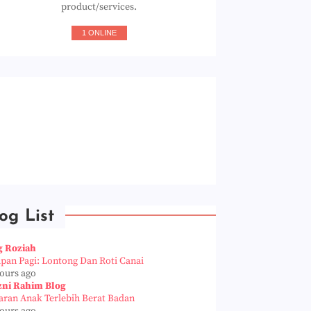
product/services.
1 ONLINE
og List
g Roziah
apan Pagi: Lontong Dan Roti Canai
hours ago
zni Rahim Blog
aran Anak Terlebih Berat Badan