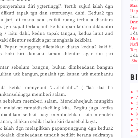
13 
Mia
"penyerahan diri ygtertinggi". Tertib sujud ialah dgn
Hap
 diikuti tapak tgn dan seterusnya dahi. Kedua2 tgn
1 da
bu jari, di mana ada sedikit ruang terbuka diantara
Dra
n. Jgn sujud terlalujauh ke hadapan kerana dikhuatiri
Apa
g 7 iaitu dahi, kedua tapak tangan, kedua lutut and
1 da
Aba
 kaki dilentur sedikit agar menghala kekiblat.
Naf
i. Papan punggung diletakkan diatas kedua2 kaki ii.
Ter
 kaki kiri dankaki kanan dilentur agar ibu jari
1 da
Sho
entar sebelum bangun, bukan dlmkeadaan bangun
ulitan utk bangun,gunalah tgn kanan utk membantu
Bl
 ketika menyebut "....illallahh.." ( "laa ilaa ha
►
urunkansehingga memberi salam.
►
uka sebelum memberi salam. Menolehsejauh mungkin
►
malaikat ramaidisekeliling kita. Begitu juga ketika
►
►
 dialihkan sedikit bagi membolehkan kita menoleh
►
nan, alihkan sedikit bahu kiri dansebaliknya.
►
duk ialah dgn melapikkan papanpunggung dgn kedua2
►
rdoalah dlmkeadaan tunduk sedikit kerana sekiranya
►