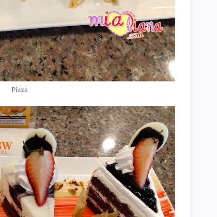
Quo
Beli
Sep
Dia 
Tazk
Bel
Med
Ran
Str
Wor
Pizza
Ting
Val
Brea
Luki
Mont
Rank
Ben
Bed
Quo
Amp
T...
Res
Kat
Wor
SD..