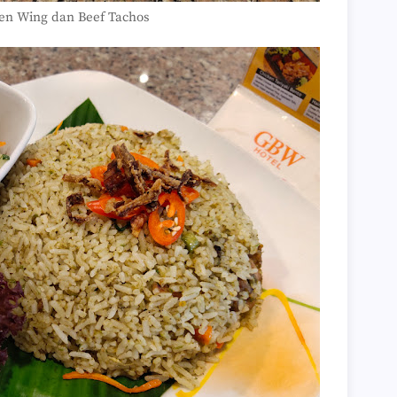
►
en Wing dan Beef Tachos
►
►
►
►
►
►
►
►
►
►
►
►
►
►
►
►
►
►
►
►
►
►
►
▼