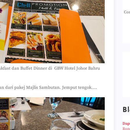
Con
akfast dan Buffet Dinner di GBW Hotel Johor Bahru
 dari pakej Majlis Sambutan. Jemput tengok....
Bl
Dap
Ron