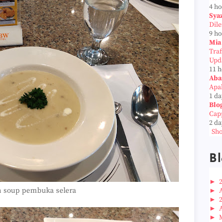
4 h
Sya
Dil
9 h
Mia
Tra
Upd
11 
Aba
Apab
1 da
Blo
Cap
2 da
Sho
Bl
►
 soup pembuka selera
►
►
►
►