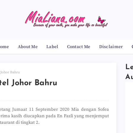
ome
About Me
Label
Contact Me
Disclaimer
Le
 Johor Bahru
A
el Johor Bahru
Petang Jumaat 11 September 2020 Mia dengan Sofea
erima kasih diucapkan pada En Fazli yang menjemput
aurant di tingkat 2.