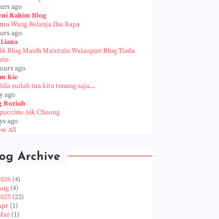
ours ago
zni Rahim Blog
ema Wang Belanja Ibu Bapa
ours ago
 Liana
fik Blog Masih Maintain Walaupun Blog Tiada
ate
hours ago
m Kie
ila sudah tua kita tenang saja...
y ago
g Roziah
puccino Aik Cheong
ys ago
w All
og Archive
2026
(4)
Aug
(4)
2025
(22)
Apr
(1)
Mar
(1)