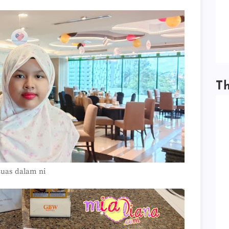
T
uas dalam ni