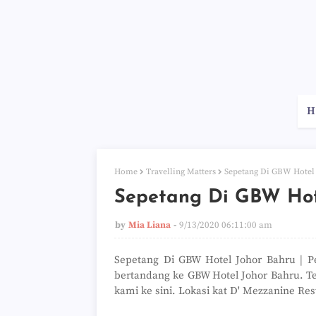
H
Home
Travelling Matters
Sepetang Di GBW Hotel
Sepetang Di GBW Hot
by
Mia Liana
9/13/2020 06:11:00 am
Sepetang Di GBW Hotel Johor Bahru | 
bertandang ke GBW Hotel Johor Bahru. T
kami ke sini.
Lokasi kat D' Mezzanine Rest