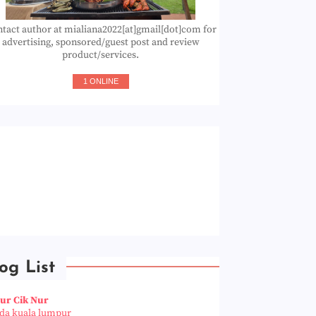
tact author at mialiana2022[at]gmail[dot]com for
advertising, sponsored/guest post and review
product/services.
1 ONLINE
og List
ur Cik Nur
da kuala lumpur