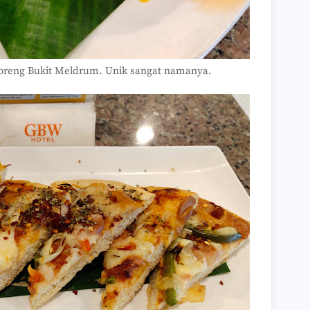
►
►
►
▼
Pen
 Goreng Bukit Meldrum. Unik sangat namanya.
Feel
Bua
Luki
Ran
ANG
HE
Sena
Res
Seg
Wor
C...
Car
Tesc
Secr
Quo
TAN
COO
Quo
Wor
Ran