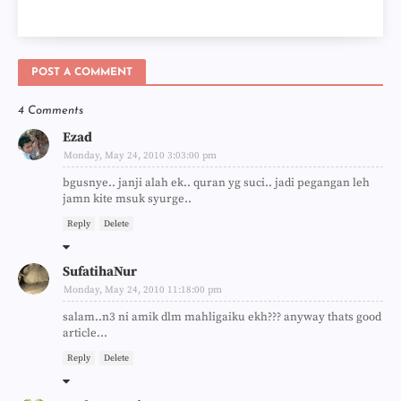
POST A COMMENT
4 Comments
Ezad
Monday, May 24, 2010 3:03:00 pm
bgusnye.. janji alah ek.. quran yg suci.. jadi pegangan leh
jamn kite msuk syurge..
Reply
Delete
SufatihaNur
Monday, May 24, 2010 11:18:00 pm
salam..n3 ni amik dlm mahligaiku ekh??? anyway thats good
article...
Reply
Delete