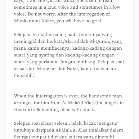
says, 'I am the Qur'an, which you used to read,
sometimes in a loud voice and sometimes in a low
voice. Do not worry. After the interrogation of
Munkar and Naker, you will have no grief.'
Selepas itu dia berpaling pada temannya yang
meninggal dan berkata,'Aku adalah Al-Quran, yang
mana kamu membacanya, kadang-kadang dengan
suara yang nyaring dan kadang-kadang dengan
suara yang perlahan. Jangan bimbang. Selepas soal
siasat dari Mungkar dan Nakir, kamu tidak akan
bersedih.'
When the interrogation is over, the handsome man
arranges for him from Al-Mala'ul A'laa (the angels in
Heaven) silk bedding filled with musk.
Selepas soal siasat selesai, lelaki kacak mengatur
untuknya daripada Al-Mala'ul A'laa (malaikat dalam
Syurga) tempat tidur dari sutera yang dipenuhi