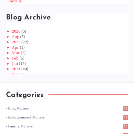
Show All
Blog Archive
►
2026
(5)
►
Aug
(5)
►
2025
(22)
►
Apr
(1)
►
Mar
(1)
►
Feb
(5)
►
Jan
(15)
►
2024
(40)
►
Oct
(1)
►
Aug
(1)
►
Jun
(2)
►
May
(5)
Categories
►
Apr
(3)
►
Mar
(14)
►
Feb
(6)
Blog Matters
91
►
Jan
(8)
1
►
2023
(224)
Entertainment Matters
23
►
Dec
(5)
2
Family Matters
10
►
Nov
(28)
15
►
Oct
(50)