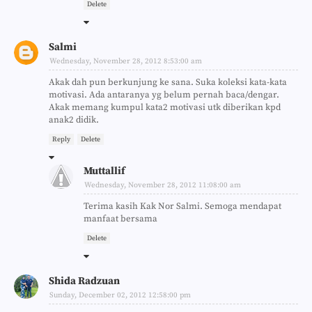
Delete
Salmi
Wednesday, November 28, 2012 8:53:00 am
Akak dah pun berkunjung ke sana. Suka koleksi kata-kata
motivasi. Ada antaranya yg belum pernah baca/dengar.
Akak memang kumpul kata2 motivasi utk diberikan kpd
anak2 didik.
Reply
Delete
Muttallif
Wednesday, November 28, 2012 11:08:00 am
Terima kasih Kak Nor Salmi. Semoga mendapat
manfaat bersama
Delete
Shida Radzuan
Sunday, December 02, 2012 12:58:00 pm