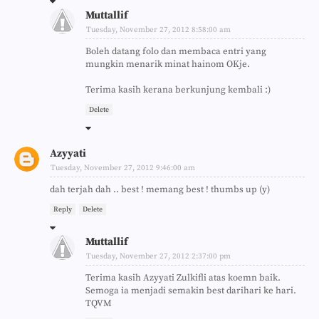
Muttallif
Tuesday, November 27, 2012 8:58:00 am
Boleh datang folo dan membaca entri yang
mungkin menarik minat hainom OKje.
Terima kasih kerana berkunjung kembali :)
Delete
Azyyati
Tuesday, November 27, 2012 9:46:00 am
dah terjah dah .. best ! memang best ! thumbs up (y)
Reply
Delete
Muttallif
Tuesday, November 27, 2012 2:37:00 pm
Terima kasih Azyyati Zulkifli atas koemn baik.
Semoga ia menjadi semakin best darihari ke hari.
TQVM