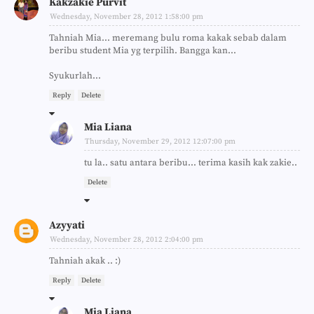
Kakzakie Purvit
Wednesday, November 28, 2012 1:58:00 pm
Tahniah Mia... meremang bulu roma kakak sebab dalam
beribu student Mia yg terpilih. Bangga kan...
Syukurlah...
Reply
Delete
Mia Liana
Thursday, November 29, 2012 12:07:00 pm
tu la.. satu antara beribu... terima kasih kak zakie..
Delete
Azyyati
Wednesday, November 28, 2012 2:04:00 pm
Tahniah akak .. :)
Reply
Delete
Mia Liana