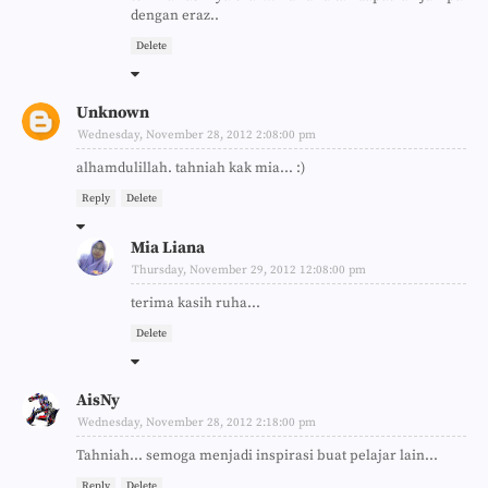
dengan eraz..
Delete
Unknown
Wednesday, November 28, 2012 2:08:00 pm
alhamdulillah. tahniah kak mia... :)
Reply
Delete
Mia Liana
Thursday, November 29, 2012 12:08:00 pm
terima kasih ruha...
Delete
AisNy
Wednesday, November 28, 2012 2:18:00 pm
Tahniah... semoga menjadi inspirasi buat pelajar lain...
Reply
Delete