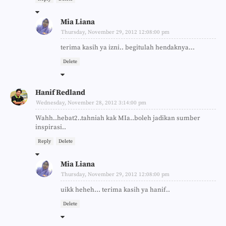
Mia Liana
Thursday, November 29, 2012 12:08:00 pm
terima kasih ya izni.. begitulah hendaknya...
Delete
Hanif Redland
Wednesday, November 28, 2012 3:14:00 pm
Wahh..hebat2..tahniah kak MIa..boleh jadikan sumber
inspirasi..
Reply
Delete
Mia Liana
Thursday, November 29, 2012 12:08:00 pm
uikk heheh... terima kasih ya hanif..
Delete