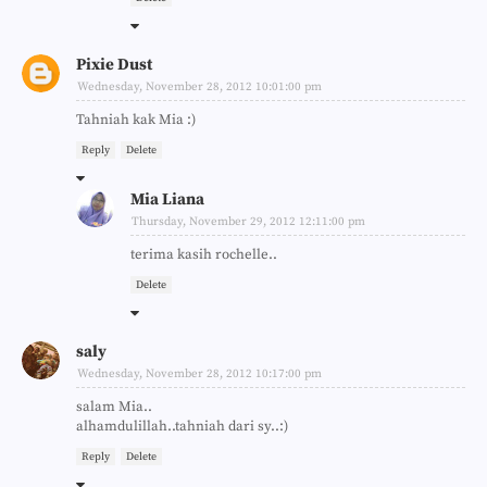
Pixie Dust
Wednesday, November 28, 2012 10:01:00 pm
Tahniah kak Mia :)
Reply
Delete
Mia Liana
Thursday, November 29, 2012 12:11:00 pm
terima kasih rochelle..
Delete
saly
Wednesday, November 28, 2012 10:17:00 pm
salam Mia..
alhamdulillah..tahniah dari sy..:)
Reply
Delete