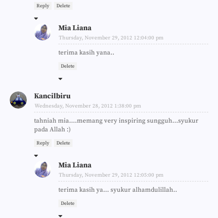
Reply
Delete
Mia Liana
Thursday, November 29, 2012 12:04:00 pm
terima kasih yana..
Delete
Kancilbiru
Wednesday, November 28, 2012 1:38:00 pm
tahniah mia....memang very inspiring sungguh...syukur
pada Allah :)
Reply
Delete
Mia Liana
Thursday, November 29, 2012 12:05:00 pm
terima kasih ya... syukur alhamdulillah..
Delete