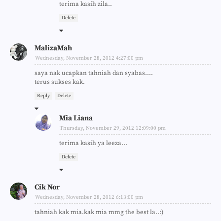
terima kasih zila..
Delete
MalizaMah
Wednesday, November 28, 2012 4:27:00 pm
saya nak ucapkan tahniah dan syabas....
terus sukses kak.
Reply
Delete
Mia Liana
Thursday, November 29, 2012 12:09:00 pm
terima kasih ya leeza...
Delete
Cik Nor
Wednesday, November 28, 2012 6:13:00 pm
tahniah kak mia.kak mia mmg the best la..:)