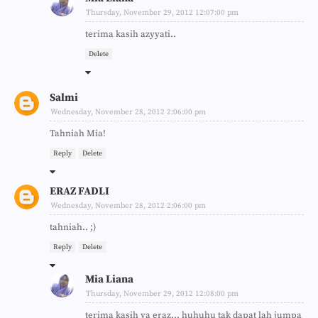
Thursday, November 29, 2012 12:07:00 pm
terima kasih azyyati..
Delete
Salmi
Wednesday, November 28, 2012 2:06:00 pm
Tahniah Mia!
Reply
Delete
ERAZ FADLI
Wednesday, November 28, 2012 2:06:00 pm
tahniah.. ;)
Reply
Delete
Mia Liana
Thursday, November 29, 2012 12:08:00 pm
terima kasih ya eraz... huhuhu tak dapat lah jumpa