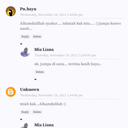
Pn.bayu
Wednesday, November 28, 2012 1:38:00 pm
Alhamdulillah syukur.... tahniah kak mia.... :) jumpa konvo
nanti...
Reply
Delete
Mia Liana
Thursday, November 29, 2012 12:05:00 pm
ok. jumpa di sana... terima kasih bayu..
Delete
Unknown
Wednesday, November 28, 2012 1:44:00 pm
tniah kak...Alhamdulilah :)
Reply
Delete
Mia Liana