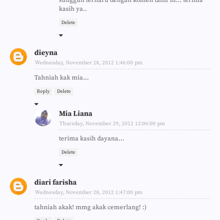
sungguh terharu dengan komen taliff ni... terima
kasih ya..
Delete
dieyna
Wednesday, November 28, 2012 1:46:00 pm
Tahniah kak mia...
Reply
Delete
Mia Liana
Thursday, November 29, 2012 12:06:00 pm
terima kasih dayana...
Delete
diari farisha
Wednesday, November 28, 2012 1:47:00 pm
tahniah akak! mmg akak cemerlang! :)