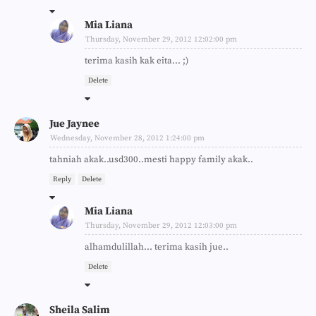
Mia Liana
Thursday, November 29, 2012 12:02:00 pm
terima kasih kak eita... ;)
Delete
Jue Jaynee
Wednesday, November 28, 2012 1:24:00 pm
tahniah akak..usd300..mesti happy family akak..
Reply
Delete
Mia Liana
Thursday, November 29, 2012 12:03:00 pm
alhamdulillah... terima kasih jue..
Delete
Sheila Salim