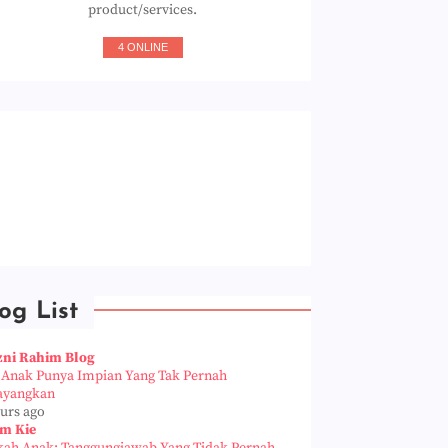
product/services.
4 ONLINE
og List
zni Rahim Blog
a Anak Punya Impian Yang Tak Pernah
ayangkan
ours ago
m Kie