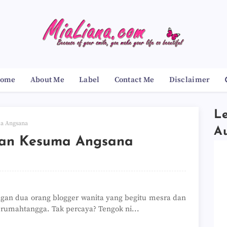
ome
About Me
Label
Contact Me
Disclaimer
Le
a Angsana
A
dan Kesuma Angsana
ngan dua orang blogger wanita yang begitu mesra dan
rumahtangga. Tak percaya? Tengok ni...