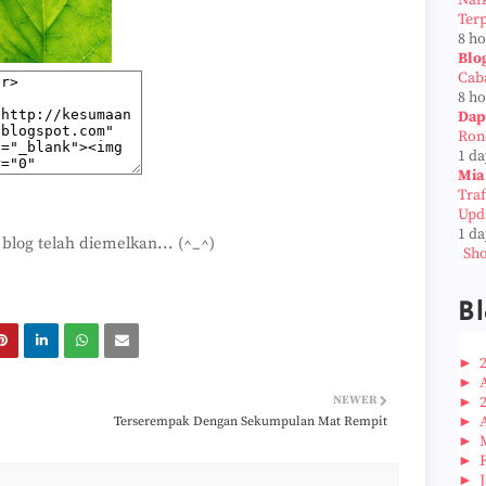
Naf
Ter
8 h
Blo
Cab
8 h
Dap
Ron
1 da
Mia
Tra
Upd
1 da
 blog telah diemelkan... (^_^)
Sho
Bl
►
►
NEWER
►
►
Terserempak Dengan Sekumpulan Mat Rempit
►
►
►