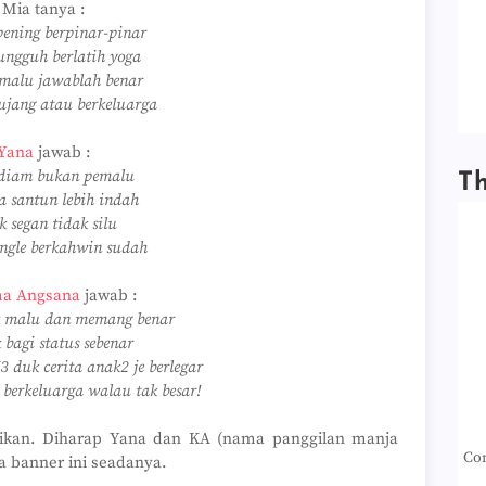
Mia tanya :
pening berpinar-pinar
ungguh berlatih yoga
malu jawablah benar
jang atau berkeluarga
Yana
jawab :
 diam bukan pemalu
T
a santun lebih indah
k segan tidak silu
ngle berkahwin sudah
a Angsana
jawab :
 malu dan memang benar
 bagi status sebenar
 duk cerita anak2 je berlegar
berkeluarga walau tak besar!
ntikan. Diharap Yana dan KA (nama panggilan manja
Con
 banner ini seadanya.