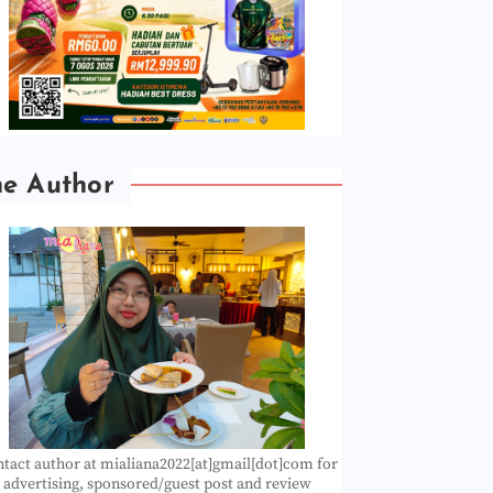
he Author
tact author at mialiana2022[at]gmail[dot]com for
advertising, sponsored/guest post and review