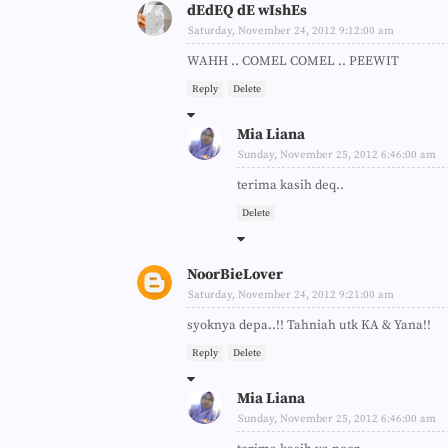
dEdEQ dE wIshEs
Saturday, November 24, 2012 9:12:00 am
WAHH .. COMEL COMEL .. PEEWIT
Reply
Delete
Mia Liana
Sunday, November 25, 2012 6:46:00 am
terima kasih deq..
Delete
NoorBieLover
Saturday, November 24, 2012 9:21:00 am
syoknya depa..!! Tahniah utk KA & Yana!!
Reply
Delete
Mia Liana
Sunday, November 25, 2012 6:46:00 am