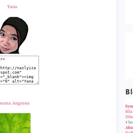
Yana
Bl
suma Angsana
Sya
Bil
Dib
4 h
Aba