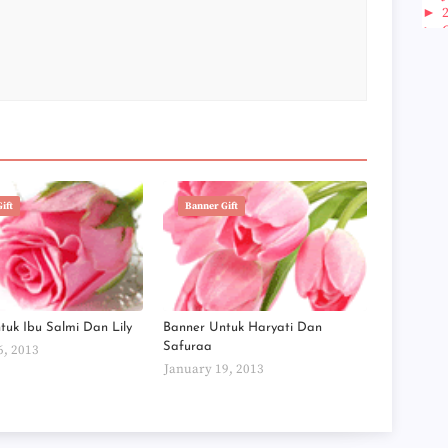
►
►
►
►
►
►
►
►
►
►
►
ift
Banner Gift
►
►
►
►
►
►
►
tuk Ibu Salmi Dan Lily
Banner Untuk Haryati Dan
►
Safuraa
6, 2013
►
January 19, 2013
►
►
►
►
►