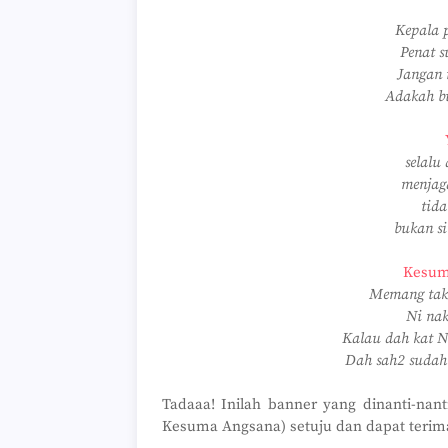
Kepala 
Penat s
Jangan 
Adakah bu
selalu
menjag
tida
bukan si
Kesum
Memang tak
Ni nak
Kalau dah kat N3
Dah sah2 sudah 
Tadaaa! Inilah banner yang dinanti-na
Kesuma Angsana) setuju dan dapat terima