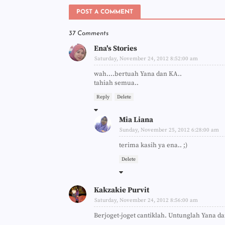
POST A COMMENT
37 Comments
Ena's Stories
Saturday, November 24, 2012 8:52:00 am
wah....bertuah Yana dan KA..
tahiah semua..
Reply
Delete
Mia Liana
Sunday, November 25, 2012 6:28:00 am
terima kasih ya ena.. ;)
Delete
Kakzakie Purvit
Saturday, November 24, 2012 8:56:00 am
Berjoget-joget cantiklah. Untunglah Yana da