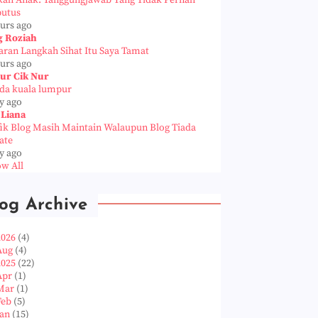
kah Anak: Tanggungjawab Yang Tidak Pernah
putus
ours ago
g Roziah
aran Langkah Sihat Itu Saya Tamat
ours ago
ur Cik Nur
da kuala lumpur
y ago
 Liana
fik Blog Masih Maintain Walaupun Blog Tiada
ate
y ago
w All
og Archive
2026
(4)
Aug
(4)
2025
(22)
Apr
(1)
Mar
(1)
Feb
(5)
Jan
(15)