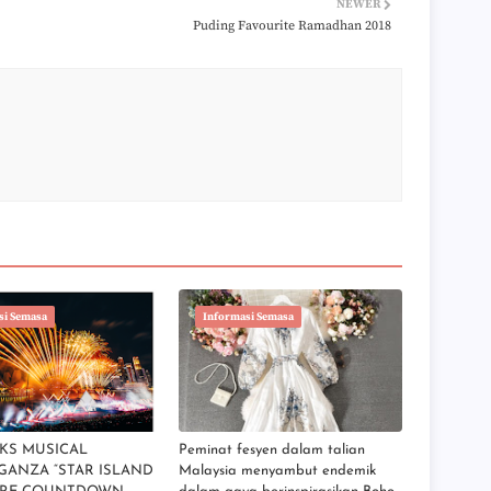
NEWER
►
Puding Favourite Ramadhan 2018
►
►
►
►
►
►
►
►
►
►
►
►
►
►
►
si Semasa
Informasi Semasa
►
►
►
►
►
►
►
KS MUSICAL
Peminat fesyen dalam talian
►
GANZA “STAR ISLAND
Malaysia menyambut endemik
►