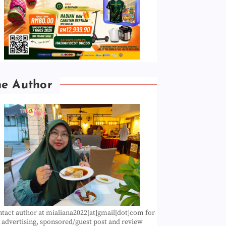
he Author
tact author at mialiana2022[at]gmail[dot]com for
advertising, sponsored/guest post and review