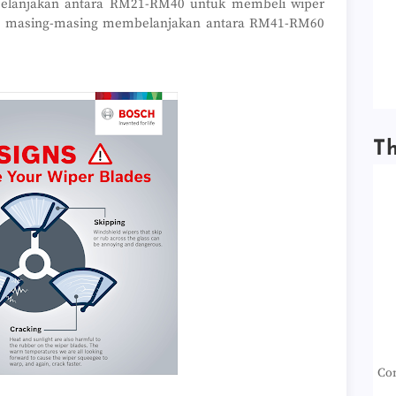
elanjakan antara RM21-RM40 untuk membeli wiper
agi masing-masing membelanjakan antara RM41-RM60
T
Con