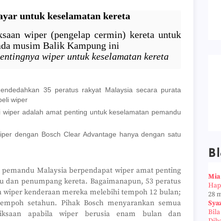
ayar untuk keselamatan kereta
saan wiper (pengelap cermin) kereta untuk
pada musim Balik Kampung ini
ntingnya wiper untuk keselamatan kereta
mendedahkan 35 peratus rakyat Malaysia secara purata
li wiper
i wiper adalah amat penting untuk keselamatan pemandu
iper dengan Bosch Clear Advantage hanya dengan satu
Bl
s pemandu Malaysia berpendapat wiper amat penting
Mia
 dan penumpang kereta. Bagaimanapun, 53 peratus
Hap
wiper kenderaan mereka melebihi tempoh 12 bulan;
28 
tempoh setahun. Pihak Bosch menyarankan semua
Sya
Bil
iksaan apabila wiper berusia enam bulan dan