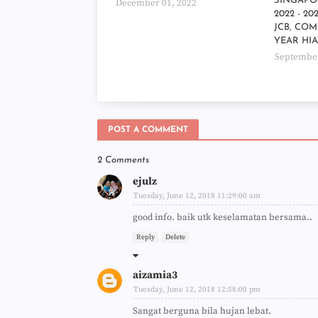
SINGAP
December 01, 2022
2022 - 2
JCB, COM
YEAR HI
September
POST A COMMENT
2 Comments
ejulz
Tuesday, June 12, 2018 11:29:00 am
good info. baik utk keselamatan bersama..
Reply
Delete
aizamia3
Tuesday, June 12, 2018 12:58:00 pm
Sangat berguna bila hujan lebat.