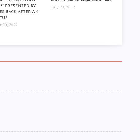
ORE COUNTDOWN
dalam gaya berinspirasikan Boho
►
023” PRESENTED BY
July 23, 2022
►
ES BACK AFTER A 2-
►
ATUS
►
 20, 2022
►
►
►
►
►
►
►
►
►
►
►
►
►
►
►
►
►
►
▼
►