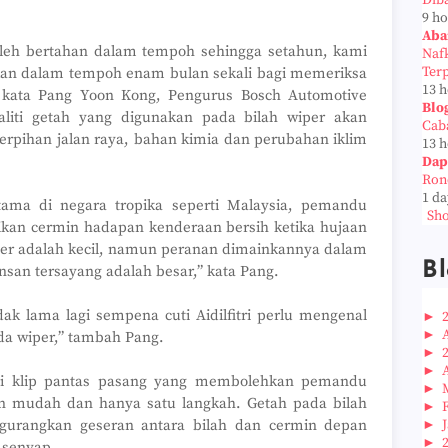
Dib
9 h
Aba
oleh bertahan dalam tempoh sehingga setahun, kami
Naf
Ter
an dalam tempoh enam bulan sekali bagi memeriksa
13 
 kata Pang Yoon Kong, Pengurus Bosch Automotive
Blo
aliti getah yang digunakan pada bilah wiper akan
Cab
erpihan jalan raya, bahan kimia dan perubahan iklim
13 
.
Dap
Ron
1 da
ama di negara tropika seperti Malaysia, pemandu
Sho
kan cermin hadapan kenderaan bersih ketika hujaan
iper adalah kecil, namun peranan dimainkannya dalam
Bl
an tersayang adalah besar,” kata Pang.
k lama lagi sempena cuti Aidilfitri perlu mengenal
►
►
da wiper,” tambah Pang.
►
►
api klip pantas pasang yang membolehkan pemandu
►
an mudah dan hanya satu langkah. Getah pada bilah
►
ngurangkan geseran antara bilah dan cermin depan
►
►
 senyap.