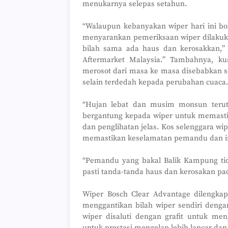
menukarnya selepas setahun.
“Walaupun kebanyakan wiper hari ini b
menyarankan pemeriksaan wiper dilakuk
bilah sama ada haus dan kerosakkan,”
Aftermarket Malaysia.” Tambahnya, ku
merosot dari masa ke masa disebabkan s
selain terdedah kepada perubahan cuaca
“Hujan lebat dan musim monsun terut
bergantung kepada wiper untuk memasti
dan penglihatan jelas. Kos selenggara w
memastikan keselamatan pemandu dan ins
“Pemandu yang bakal Balik Kampung tida
pasti tanda-tanda haus dan kerosakan pa
Wiper Bosch Clear Advantage dilengk
menggantikan bilah wiper sendiri deng
wiper disaluti dengan grafit untuk me
untuk prestasi mengelap lebih lancar dan