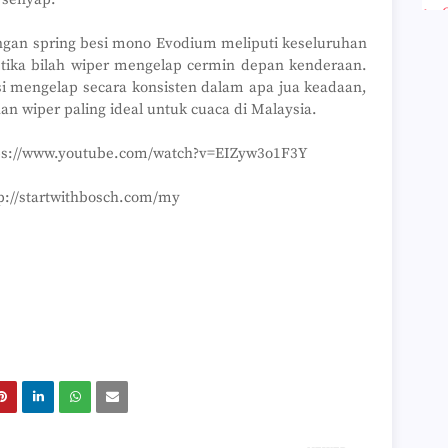
►
►
dengan spring besi mono Evodium meliputi keseluruhan
►
tika bilah wiper mengelap cermin depan kenderaan.
►
►
asi mengelap secara konsisten dalam apa jua keadaan,
►
an wiper paling ideal untuk cuaca di Malaysia.
►
►
ps://www.youtube.com/watch?v=EIZyw3o1F3Y
►
►
►
tp://startwithbosch.com/my
►
►
►
►
►
►
►
►
►
►
►
►
►
►