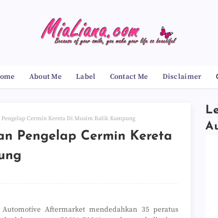
ome
About Me
Label
Contact Me
Disclaimer
Le
 Pengelap Cermin Kereta Di Musim Balik Kampung
A
an Pengelap Cermin Kereta
ung
h Automotive Aftermarket mendedahkan 35 peratus