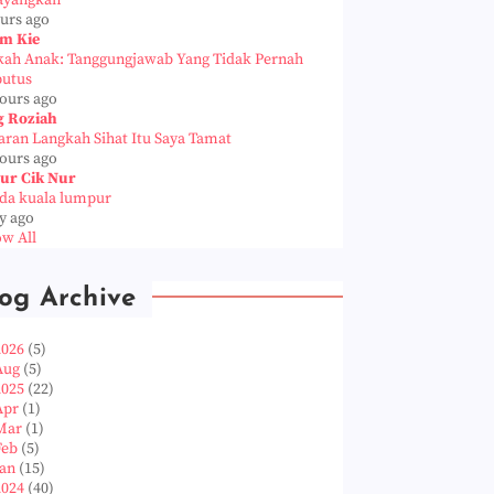
ayangkan
ours ago
m Kie
kah Anak: Tanggungjawab Yang Tidak Pernah
putus
hours ago
g Roziah
aran Langkah Sihat Itu Saya Tamat
hours ago
ur Cik Nur
da kuala lumpur
y ago
w All
og Archive
2026
(5)
Aug
(5)
2025
(22)
Apr
(1)
Mar
(1)
Feb
(5)
Jan
(15)
2024
(40)