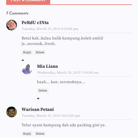
POST A COMMENT
7 Comments
PeRdU cINta
Tuesday, March 19, 2019 8:29:00 pm
Betul kak..kalau balik kampung.boleh ambil
je..seronok..fresh.
Reply
Delete
Mia Liana
Wednesday, March 20, 2019 7:54:00 am
haah... kan. seronoknya...
Delete
Warisan Petani
Tuesday, March 19, 2019 10:23:00 pm
Telur ayam kampung dah ada packing gini ye.
Reply
Delete