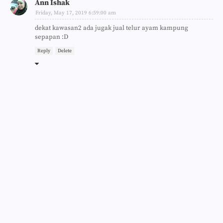
Ann Ishak
Friday, May 17, 2019 6:59:00 am
dekat kawasan2 ada jugak jual telur ayam kampung
sepapan :D
Reply
Delete