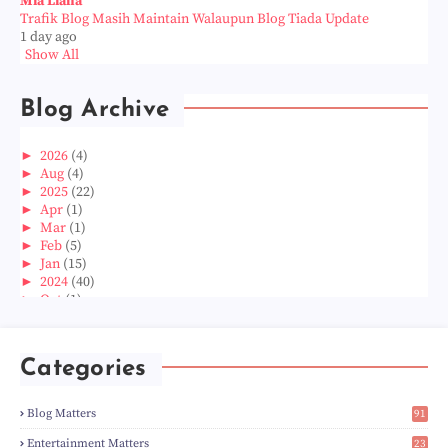
Mia Liana
Trafik Blog Masih Maintain Walaupun Blog Tiada Update
1 day ago
Show All
Blog Archive
►
2026
(4)
►
Aug
(4)
►
2025
(22)
►
Apr
(1)
►
Mar
(1)
►
Feb
(5)
►
Jan
(15)
►
2024
(40)
►
Oct
(1)
►
Aug
(1)
►
Jun
(2)
►
May
(5)
Categories
►
Apr
(3)
►
Mar
(14)
►
Feb
(6)
Blog Matters
91
►
Jan
(8)
1
►
2023
(224)
Entertainment Matters
23