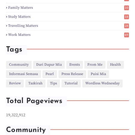
►
Dec
(5)
2
Family Matters
10
►
Nov
(28)
14
►
Oct
(50)
Study Matters
18
►
Sept
(12)
9
►
Aug
(5)
Travelling Matters
28
►
Jul
(8)
6
Work Matters
69
►
Jun
(3)
1
►
May
(12)
►
Apr
(27)
Tags
►
Mar
(31)
►
Feb
(22)
►
Jan
(21)
Community
Dari Dapur Mia
Events
From Me
Health
►
2022
(135)
Informasi Semasa
Pearl
Press Release
Puisi Mia
►
Dec
(46)
►
Nov
(4)
Review
Tazkirah
Tips
Tutorial
Wordless Wednesday
►
Oct
(10)
►
Sept
(9)
►
Jul
(4)
Total Pageviews
►
Jun
(11)
►
May
(6)
►
Apr
(7)
19,322,912
►
Mar
(24)
►
Feb
(9)
►
Jan
(5)
Community
►
2021
(530)