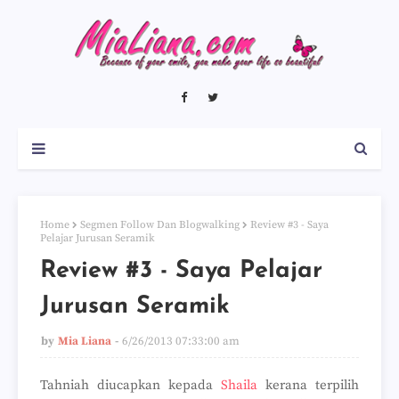
Home
Segmen Follow Dan Blogwalking
Review #3 - Saya
Pelajar Jurusan Seramik
Review #3 - Saya Pelajar
Jurusan Seramik
by
Mia Liana
6/26/2013 07:33:00 am
Tahniah diucapkan kepada
Shaila
kerana terpilih