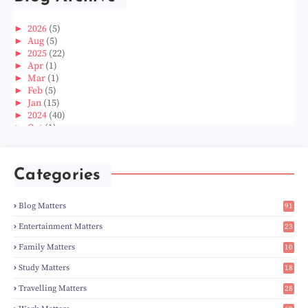
►
2026
(5)
►
Aug
(5)
►
2025
(22)
►
Apr
(1)
►
Mar
(1)
►
Feb
(5)
►
Jan
(15)
►
2024
(40)
►
Oct
(1)
►
Aug
(1)
►
Jun
(2)
►
May
(5)
Categories
►
Apr
(3)
►
Mar
(14)
►
Feb
(6)
Blog Matters
91
►
Jan
(8)
1
►
2023
(224)
Entertainment Matters
23
►
Dec
(5)
2
Family Matters
10
►
Nov
(28)
15
►
Oct
(50)
Study Matters
18
►
Sept
(12)
9
►
Aug
(5)
Travelling Matters
28
►
Jul
(8)
6