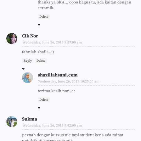
thanks ya SKA... oooo bagus tu, ada kaitan dengan
seramik.
Delete
Cik Nor
Wednesday, June 26, 2013 9:37:00 am
tahniah shaila..:)
Reply
Delete
shazillahsani.com
Wednesday, June 26, 2013 10:25:00 am
terima kasih nor..^^
Delete
Sukma
Wednesday, June 26, 2013 9:42:00 am
pernah dengar kursus nie tapi student kena ada minat
untuk ikuti kursus seramik......