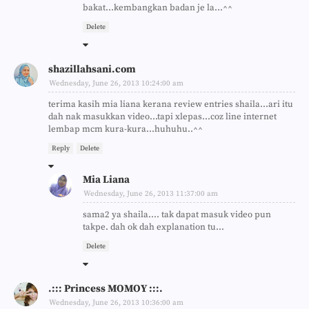
bakat...kembangkan badan je la...^^
Delete
shazillahsani.com
Wednesday, June 26, 2013 10:24:00 am
terima kasih mia liana kerana review entries shaila...ari itu
dah nak masukkan video...tapi xlepas...coz line internet
lembap mcm kura-kura...huhuhu..^^
Reply
Delete
Mia Liana
Wednesday, June 26, 2013 11:37:00 am
sama2 ya shaila.... tak dapat masuk video pun
takpe. dah ok dah explanation tu...
Delete
.::: Princess MOMOY :::.
Wednesday, June 26, 2013 10:36:00 am