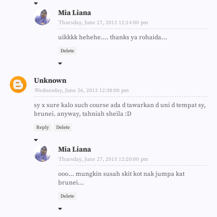
Mia Liana
Thursday, June 27, 2013 12:14:00 pm
uikkkk hehehe.... thanks ya rohaida...
Delete
Unknown
Wednesday, June 26, 2013 12:38:00 pm
sy x sure kalo such course ada d tawarkan d uni d tempat sy,
brunei. anyway, tahniah sheila :D
Reply
Delete
Mia Liana
Thursday, June 27, 2013 12:20:00 pm
ooo... mungkin susah skit kot nak jumpa kat
brunei...
Delete