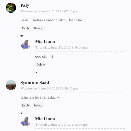
Paly
Wednesday, June 26, 2013 12:47:00 pm
ni ni... bekas student uitm.. hehehe
Reply
Delete
Mia Liana
Thursday, June 27, 2013 1:49:00 pm
ooo ok... ;)
Delete
Syamimi Saad
Wednesday, June 26, 2013 12:50:00 pm
tahniah buat shaila.. =)
Reply
Delete
Mia Liana
Thursday, June 27, 2013 1:50:00 pm