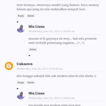
wow bestnya. ownernya sendiri yang komen. baru momoy
faham apa yang sis mia maksudkan tempoh hari .
Reply
Delete
Mia Liana
Wednesday, June 26, 2013 11:39:00 am
macam ni la gayanya sis moy... kak mia promote
entri terbaik pemenang segmen... (^_^)
Delete
Unknown
Wednesday, June 26, 2013 10:36:00 am
ehe bangga sekejab bile ade student uitm kt sini ehehe :)
Reply
Delete
Mia Liana
Wednesday, June 26, 2013 11:40:00 am
ooo harith pun student uitm juga kan...