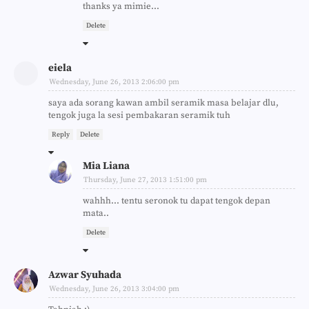
thanks ya mimie...
Delete
eiela
Wednesday, June 26, 2013 2:06:00 pm
saya ada sorang kawan ambil seramik masa belajar dlu,
tengok juga la sesi pembakaran seramik tuh
Reply
Delete
Mia Liana
Thursday, June 27, 2013 1:51:00 pm
wahhh... tentu seronok tu dapat tengok depan
mata..
Delete
Azwar Syuhada
Wednesday, June 26, 2013 3:04:00 pm