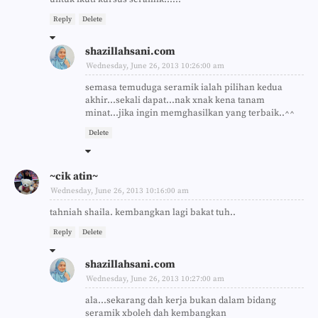
Reply
Delete
shazillahsani.com
Wednesday, June 26, 2013 10:26:00 am
semasa temuduga seramik ialah pilihan kedua
akhir...sekali dapat...nak xnak kena tanam
minat...jika ingin memghasilkan yang terbaik..^^
Delete
~cik atin~
Wednesday, June 26, 2013 10:16:00 am
tahniah shaila. kembangkan lagi bakat tuh..
Reply
Delete
shazillahsani.com
Wednesday, June 26, 2013 10:27:00 am
ala...sekarang dah kerja bukan dalam bidang
seramik xboleh dah kembangkan