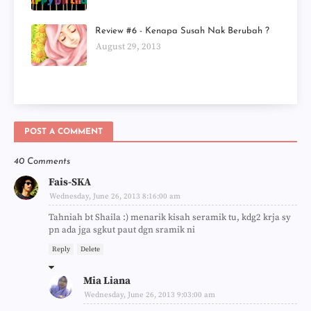
Review #6 - Kenapa Susah Nak Berubah ?
August 29, 2013
POST A COMMENT
40 Comments
Fais-SKA
Wednesday, June 26, 2013 8:16:00 am
Tahniah bt Shaila :) menarik kisah seramik tu, kdg2 krja sy
pn ada jga sgkut paut dgn sramik ni
Reply
Delete
Mia Liana
Wednesday, June 26, 2013 9:03:00 am