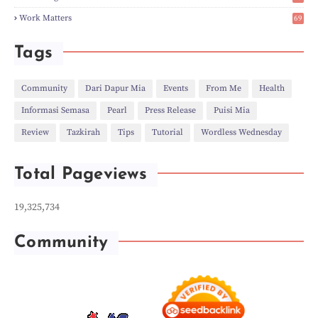
►
Jul
(8)
6
Work Matters
69
►
Jun
(3)
1
►
May
(12)
►
Apr
(27)
Tags
►
Mar
(31)
►
Feb
(22)
►
Jan
(21)
Community
Dari Dapur Mia
Events
From Me
Health
►
2022
(135)
Informasi Semasa
Pearl
Press Release
Puisi Mia
►
Dec
(46)
►
Nov
(4)
Review
Tazkirah
Tips
Tutorial
Wordless Wednesday
►
Oct
(10)
►
Sept
(9)
►
Jul
(4)
Total Pageviews
►
Jun
(11)
►
May
(6)
►
Apr
(7)
19,325,734
►
Mar
(24)
►
Feb
(9)
►
Jan
(5)
Community
►
2021
(530)
►
Dec
(43)
►
Nov
(58)
►
Oct
(19)
►
Sept
(27)
►
Aug
(58)