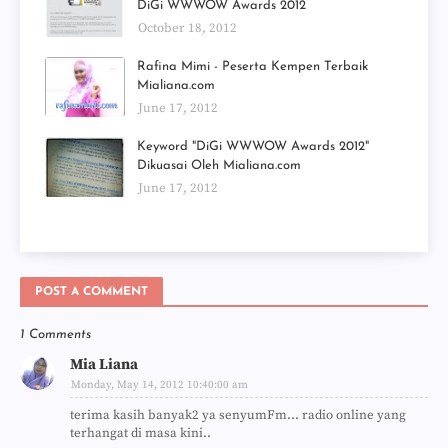
DiGi WWWOW Awards 2012
October 18, 2012
Rafina Mimi - Peserta Kempen Terbaik
Mialiana.com
June 17, 2012
Keyword "DiGi WWWOW Awards 2012"
Dikuasai Oleh Mialiana.com
June 17, 2012
POST A COMMENT
1 Comments
Mia Liana
Monday, May 14, 2012 10:40:00 am
terima kasih banyak2 ya senyumFm... radio online yang
terhangat di masa kini..