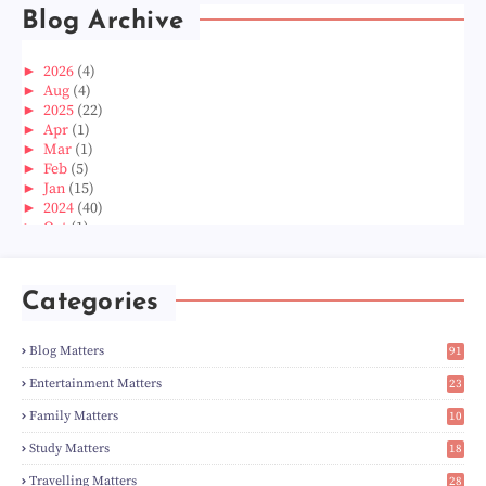
Blog Archive
►
2026
(4)
►
Aug
(4)
►
2025
(22)
►
Apr
(1)
►
Mar
(1)
►
Feb
(5)
►
Jan
(15)
►
2024
(40)
►
Oct
(1)
►
Aug
(1)
►
Jun
(2)
►
May
(5)
Categories
►
Apr
(3)
►
Mar
(14)
►
Feb
(6)
Blog Matters
91
►
Jan
(8)
1
►
2023
(224)
Entertainment Matters
23
►
Dec
(5)
2
Family Matters
10
►
Nov
(28)
14
►
Oct
(50)
Study Matters
18
►
Sept
(12)
9
►
Aug
(5)
Travelling Matters
28