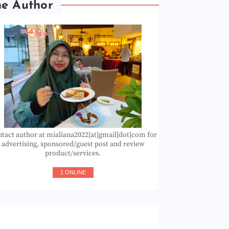
he Author
tact author at mialiana2022[at]gmail[dot]com for
advertising, sponsored/guest post and review
product/services.
1 ONLINE