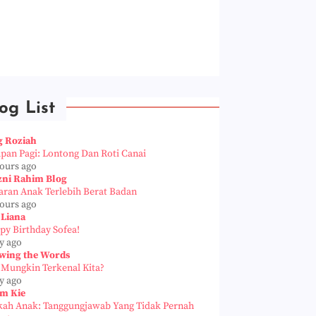
og List
g Roziah
apan Pagi: Lontong Dan Roti Canai
hours ago
zni Rahim Blog
aran Anak Terlebih Berat Badan
hours ago
 Liana
py Birthday Sofea!
y ago
wing the Words
 Mungkin Terkenal Kita?
y ago
m Kie
kah Anak: Tanggungjawab Yang Tidak Pernah