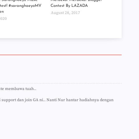
►
test! #saranghaeyoMV
Contest By LAZADA
►
►
en
August 28, 2017
►
2020
►
►
►
►
►
►
►
►
►
►
►
►
ute membawa tuah..
►
►
 support dan join GA ni.. Nanti Nur hantar hadiahnya dengan
►
►
►
►
►
►
►