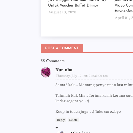
Untuk Voucher Buffet Dinner
Video Con
#voiceofm
August 13, 2020
April 01, 
POST A COMMENT
35 Comments
Nur-nba
Thursday, July 12, 2012 6:30:00 am
Sama2 kak... Memang penyertaan last min
Tahniah Kak Mia.. Terima kasih kerana sudi
kadar segera ye.. :)
Keep in touch juga.. :) Take care..bye
Reply
Delete