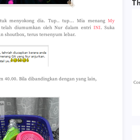
T
ntuk menyokong dia. Tup.. tup... Mia menang
My
 telah diumumkan oleh Nur dalam entri
INI
. Suka
an shoutbox, terus tersenyum lebar.
m 40.00. Bila dibandingkan dengan yang lain,
Con