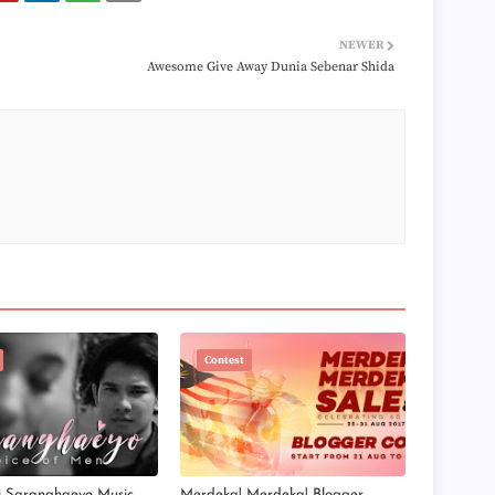
►
►
►
NEWER
►
Awesome Give Away Dunia Sebenar Shida
►
►
►
►
►
►
►
►
►
►
►
►
►
►
►
Contest
►
►
►
►
►
►
i Saranghaeyo Music
Merdeka! Merdeka! Blogger