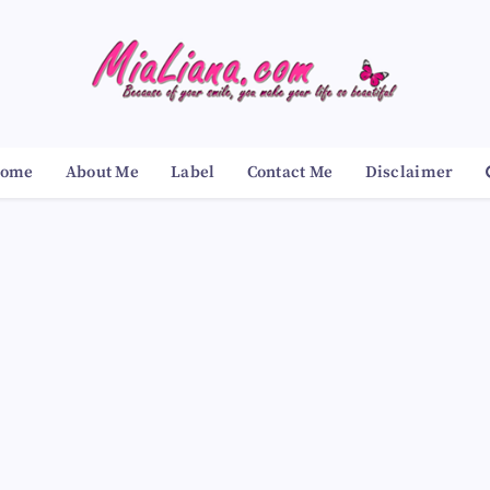
ome
About Me
Label
Contact Me
Disclaimer