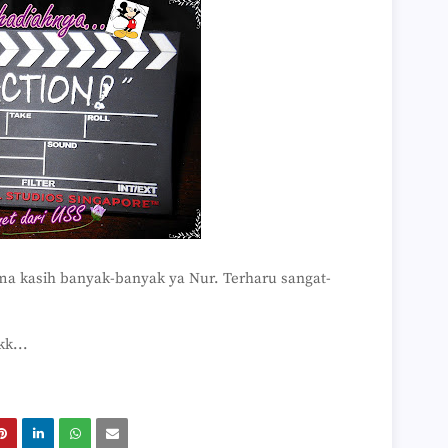
►
►
►
►
►
►
►
►
►
►
►
►
►
►
►
ima kasih banyak-banyak ya Nur. Terharu sangat-
►
►
►
►
kk...
►
►
►
►
►