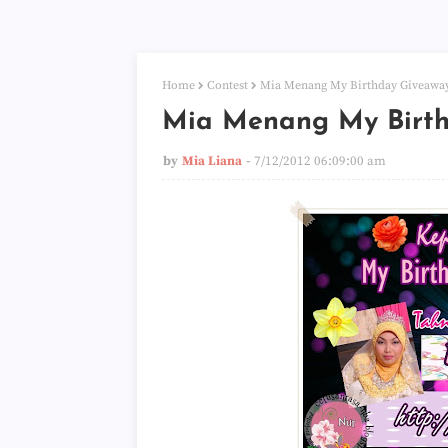
Home
Contest
Mia Menang My Birthday Giveaway
Mia Menang My Birth
by
Mia Liana
7/12/2012 06:09:00 am