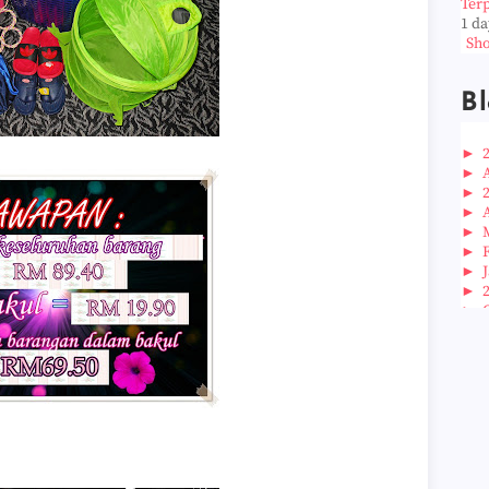
Ter
1 da
Sho
Bl
►
►
►
►
►
►
►
►
►
►
►
►
►
►
►
►
►
►