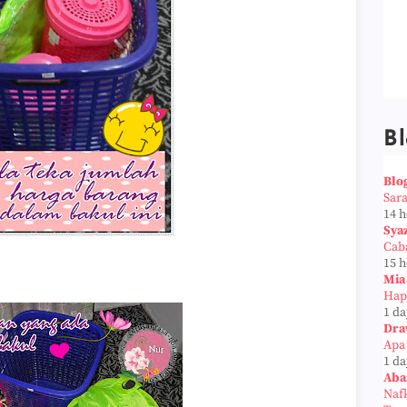
Bl
Blo
Sar
14 
Sya
Cab
15 
Mia
Hap
1 da
Dra
Apa
1 da
Aba
Naf