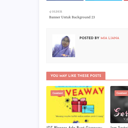
OLDER
Banner Untuk Background 23
POSTED BY
MIA LIANA
YOU MAY LIKE THESE POSTS
Contest
Contest
JDT Blogger Ada Buat Giveaway
Jom Serta