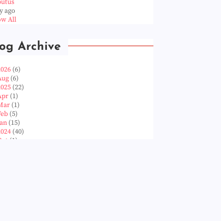
putus
y ago
w All
og Archive
2026
(6)
Aug
(6)
2025
(22)
Apr
(1)
Mar
(1)
Feb
(5)
Jan
(15)
2024
(40)
Oct
(1)
Aug
(1)
Jun
(2)
May
(5)
Apr
(3)
Mar
(14)
Feb
(6)
Jan
(8)
2023
(224)
Dec
(5)