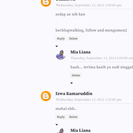
Wednesday, September 12, 2012 1:50:00 pm
sedap ae nih kan
berblogwalking, follow and mengomen2
Reply
Delete
Mia Liana
Thursday, September 13, 2012 6:05:00 a
haah... terima kasih ya sudi singgah
Delete
Izwa Kamaruddin
Wednesday, September 12, 2012 1:52:00 pm
mahal ehh..
Reply
Delete
Mia Liana