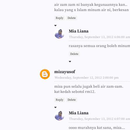
air zam zam ni banyak kegunaannya kan..
kalau yang x Islam minum air ni, berkesan 
Reply
Delete
Mia Liana
Thursday, September 13, 2012 6:06:00 a
rasanya semua orang boleh minum
Delete
mizayusof
Wednesday, September 12, 2012 2:00:00 pm
miza pun selalu jugak beli air zam-zam.
kat kedah sebotol rm12.
Reply
Delete
Mia Liana
Thursday, September 13, 2012 6:07:00 a
oooo murahnya kat sana, miza...