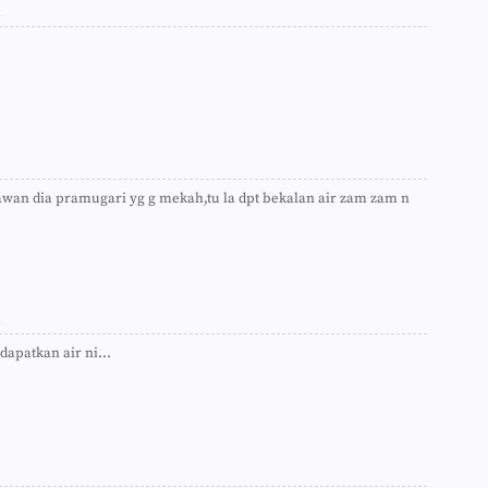
►
m
►
►
►
►
►
►
►
►
►
kawan dia pramugari yg g mekah,tu la dpt bekalan air zam zam n
►
►
►
►
►
►
m
►
►
apatkan air ni...
►
►
►
►
►
►
►