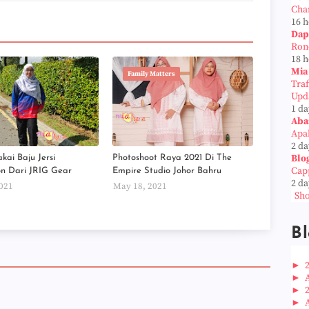
Cha
16 
Dap
Ron
18 
Mia
Family Matters
Tra
Upd
1 da
Aba
Apab
2 da
Blo
kai Baju Jersi
Photoshoot Raya 2021 Di The
Cap
on Dari JRIG Gear
Empire Studio Johor Bahru
2 da
2021
May 18, 2021
Sho
Bl
►
►
►
►