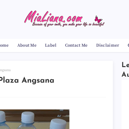
ome
About Me
Label
Contact Me
Disclaimer
Le
Angsana
A
 Plaza Angsana