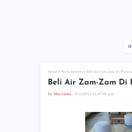
H
Home
Work Matters
Beli Air Zam-Zam Di Plaza 
Beli Air Zam-Zam Di
by
Mia Liana
9/12/2012 01:47:00 pm