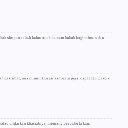
►
►
►
►
►
►
►
akak simpan sebab kalau anak demam kakak bagi minum dan
►
►
►
►
►
►
m
►
►
ea tidak sihat, mia minumkan air zam-zam juga. dapat dari pakcik
►
►
►
►
►
►
►
►
►
 kalau difikirkan khasiatnya, memang berbaloi la kan.
►