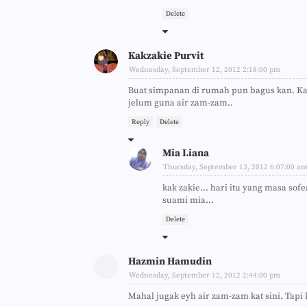
Delete
Kakzakie Purvit
Wednesday, September 12, 2012 2:18:00 pm
Buat simpanan di rumah pun bagus kan. K
jelum guna air zam-zam..
Reply
Delete
Mia Liana
Thursday, September 13, 2012 6:07:00 a
kak zakie... hari itu yang masa sof
suami mia...
Delete
Hazmin Hamudin
Wednesday, September 12, 2012 2:44:00 pm
Mahal jugak eyh air zam-zam kat sini. Tapi