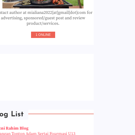
tact author at mialiana2022[at]gmail[dot]com for
advertising, sponsored/guest post and review
product/services.
1 ONLINE
og List
zni Rahim Blog
angan Tonton Adam Sertai Fourmasi U13