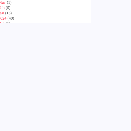
Mar
(1)
Feb
(5)
Jan
(15)
2024
(40)
Oct
(1)
Aug
(1)
Jun
(2)
May
(5)
Apr
(3)
Mar
(14)
Feb
(6)
Jan
(8)
2023
(224)
Dec
(5)
Nov
(28)
Oct
(50)
Sept
(12)
Aug
(5)
Jul
(8)
Jun
(3)
May
(12)
Apr
(27)
Mar
(31)
Feb
(22)
Jan
(21)