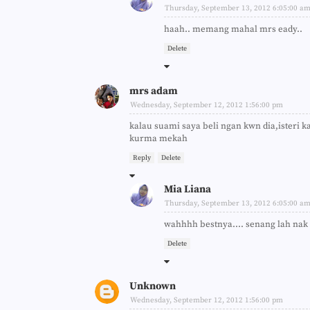
Thursday, September 13, 2012 6:05:00 a
haah.. memang mahal mrs eady..
Delete
mrs adam
Wednesday, September 12, 2012 1:56:00 pm
kalau suami saya beli ngan kwn dia,isteri 
kurma mekah
Reply
Delete
Mia Liana
Thursday, September 13, 2012 6:05:00 a
wahhhh bestnya.... senang lah nak d
Delete
Unknown
Wednesday, September 12, 2012 1:56:00 pm