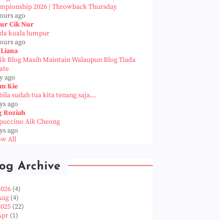
mpionship 2026 | Throwback Thursday
hours ago
ur Cik Nur
da kuala lumpur
hours ago
 Liana
fik Blog Masih Maintain Walaupun Blog Tiada
ate
y ago
m Kie
ila sudah tua kita tenang saja...
ys ago
g Roziah
puccino Aik Cheong
ys ago
w All
og Archive
2026
(4)
Aug
(4)
2025
(22)
Apr
(1)