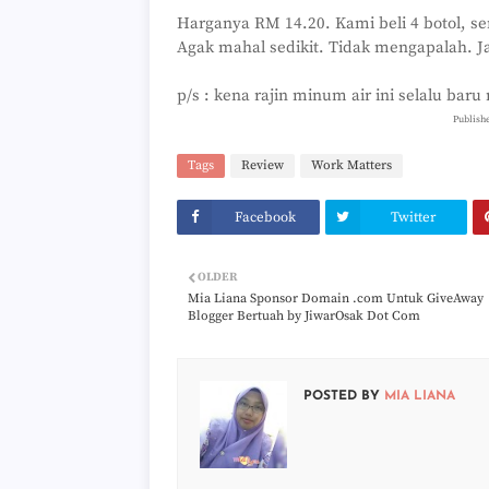
Harganya RM 14.20. Kami beli 4 botol, se
Agak mahal sedikit. Tidak mengapalah. Ja
p/s : kena rajin minum air ini selalu bar
Publish
Tags
Review
Work Matters
Facebook
Twitter
OLDER
Mia Liana Sponsor Domain .com Untuk GiveAway
Blogger Bertuah by JiwarOsak Dot Com
POSTED BY
MIA LIANA