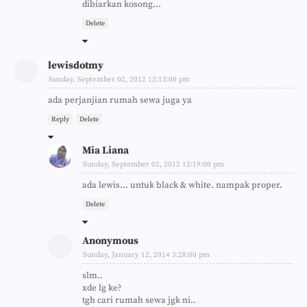
dibiarkan kosong...
Delete
lewisdotmy
Sunday, September 02, 2012 12:13:00 pm
ada perjanjian rumah sewa juga ya
Reply
Delete
Mia Liana
Sunday, September 02, 2012 12:19:00 pm
ada lewis... untuk black & white. nampak proper.
Delete
Anonymous
Sunday, January 12, 2014 3:28:00 pm
slm..
xde lg ke?
tgh cari rumah sewa jgk ni..