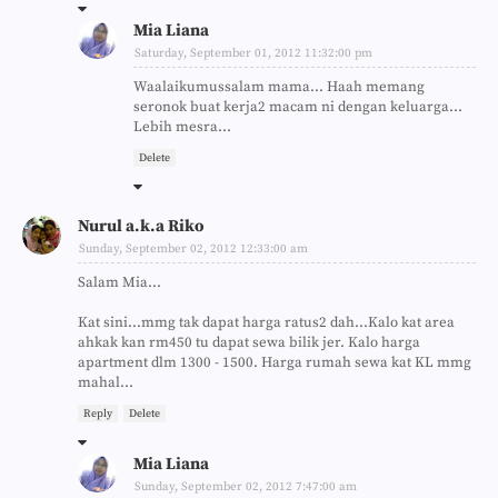
Mia Liana
Saturday, September 01, 2012 11:32:00 pm
Waalaikumussalam mama... Haah memang
seronok buat kerja2 macam ni dengan keluarga...
Lebih mesra...
Delete
Nurul a.k.a Riko
Sunday, September 02, 2012 12:33:00 am
Salam Mia...
Kat sini...mmg tak dapat harga ratus2 dah...Kalo kat area
ahkak kan rm450 tu dapat sewa bilik jer. Kalo harga
apartment dlm 1300 - 1500. Harga rumah sewa kat KL mmg
mahal...
Reply
Delete
Mia Liana
Sunday, September 02, 2012 7:47:00 am