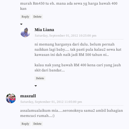
murah Rm450 tu eh. mana ada sewa yg harga bawah 400
kan
Reply
Delete
Mia Liana
Saturday, September 01, 2012 10:25:00 pm
ni memang harganya dari dulu. belum pernah
naikkan lagi baby.... tak pasti pula kalau2 sewa kat
kawasan ini dah naik jadi RM 500 tahun ni..
kalau nak yang bawah RM 400 kena cari yang jauh
skit dari bandar...
Delete
maszull
Saturday, September 01, 2012 11:05:00 pm
assalamualaikum mia....seronoknya sama2 ambil bahagian
memcuci rumah...:)
Reply
Delete