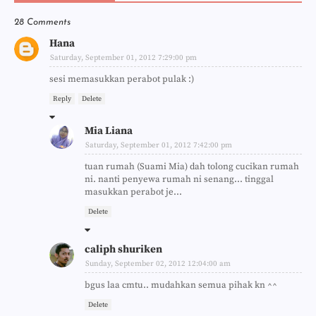
28 Comments
Hana
Saturday, September 01, 2012 7:29:00 pm
sesi memasukkan perabot pulak :)
Reply
Delete
Mia Liana
Saturday, September 01, 2012 7:42:00 pm
tuan rumah (Suami Mia) dah tolong cucikan rumah
ni. nanti penyewa rumah ni senang... tinggal
masukkan perabot je...
Delete
caliph shuriken
Sunday, September 02, 2012 12:04:00 am
bgus laa cmtu.. mudahkan semua pihak kn ^^
Delete