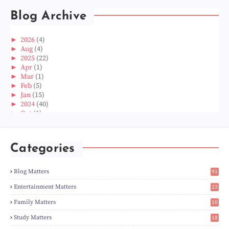
Blog Archive
►
2026
(4)
►
Aug
(4)
►
2025
(22)
►
Apr
(1)
►
Mar
(1)
►
Feb
(5)
►
Jan
(15)
►
2024
(40)
►
Oct
(1)
►
Aug
(1)
►
Jun
(2)
►
May
(5)
Categories
►
Apr
(3)
►
Mar
(14)
►
Feb
(6)
Blog Matters
91
►
Jan
(8)
1
►
2023
(224)
Entertainment Matters
23
►
Dec
(5)
2
Family Matters
10
►
Nov
(28)
14
►
Oct
(50)
Study Matters
18
►
Sept
(12)
9