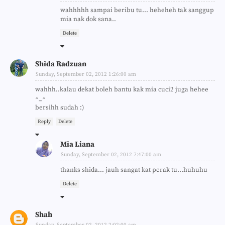
wahhhhh sampai beribu tu... heheheh tak sanggup
mia nak dok sana..
Delete
Shida Radzuan
Sunday, September 02, 2012 1:26:00 am
wahhh..kalau dekat boleh bantu kak mia cuci2 juga hehee
^_^
bersihh sudah :)
Reply
Delete
Mia Liana
Sunday, September 02, 2012 7:47:00 am
thanks shida... jauh sangat kat perak tu...huhuhu
Delete
Shah
Sunday, September 02, 2012 2:02:00 am