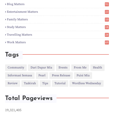
►
Feb
(6)
Blog Matters
91
►
Jan
(8)
1
►
2023
(224)
Entertainment Matters
23
►
Dec
(5)
2
Family Matters
10
►
Nov
(28)
14
►
Oct
(50)
Study Matters
18
►
Sept
(12)
9
►
Aug
(5)
Travelling Matters
28
►
Jul
(8)
6
Work Matters
69
►
Jun
(3)
1
►
May
(12)
►
Apr
(27)
Tags
►
Mar
(31)
►
Feb
(22)
►
Jan
(21)
Community
Dari Dapur Mia
Events
From Me
Health
►
2022
(135)
Informasi Semasa
Pearl
Press Release
Puisi Mia
►
Dec
(46)
►
Nov
(4)
Review
Tazkirah
Tips
Tutorial
Wordless Wednesday
►
Oct
(10)
►
Sept
(9)
►
Jul
(4)
Total Pageviews
►
Jun
(11)
►
May
(6)
►
Apr
(7)
19,321,405
►
Mar
(24)