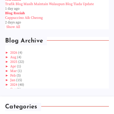
Trafik Blog Masih Maintain Walaupun Blog Tiada Update
1 day ago
Blog Roziah
Cappuccino Aik Cheong
2 days ago
Show All
Blog Archive
►
2026
(4)
►
Aug
(4)
►
2025
(22)
►
Apr
(1)
►
Mar
(1)
►
Feb
(5)
►
Jan
(15)
►
2024
(40)
►
Oct
(1)
►
Aug
(1)
►
Jun
(2)
►
May
(5)
Categories
►
Apr
(3)
►
Mar
(14)