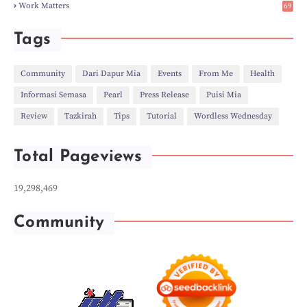
Work Matters
69
►
Jun
(3)
1
►
May
(12)
►
Apr
(27)
Tags
►
Mar
(31)
►
Feb
(22)
►
Jan
(21)
Community
Dari Dapur Mia
Events
From Me
Health
►
2022
(135)
Informasi Semasa
Pearl
Press Release
Puisi Mia
►
Dec
(46)
►
Nov
(4)
Review
Tazkirah
Tips
Tutorial
Wordless Wednesday
►
Oct
(10)
►
Sept
(9)
►
Jul
(4)
Total Pageviews
►
Jun
(11)
►
May
(6)
►
Apr
(7)
19,298,469
►
Mar
(24)
►
Feb
(9)
►
Jan
(5)
Community
►
2021
(530)
►
Dec
(43)
►
Nov
(58)
►
Oct
(19)
►
Sept
(27)
►
Aug
(58)
►
Jul
(61)