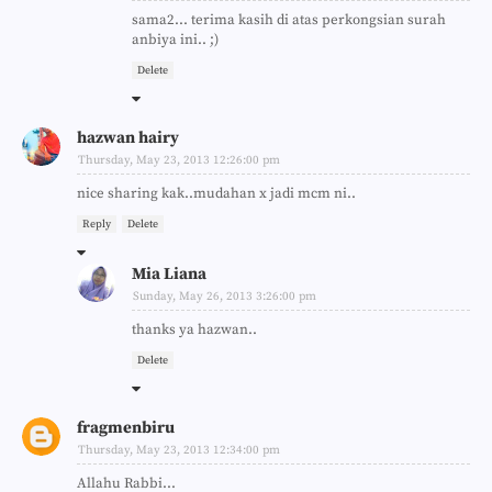
sama2... terima kasih di atas perkongsian surah
anbiya ini.. ;)
Delete
hazwan hairy
Thursday, May 23, 2013 12:26:00 pm
nice sharing kak..mudahan x jadi mcm ni..
Reply
Delete
Mia Liana
Sunday, May 26, 2013 3:26:00 pm
thanks ya hazwan..
Delete
fragmenbiru
Thursday, May 23, 2013 12:34:00 pm
Allahu Rabbi...