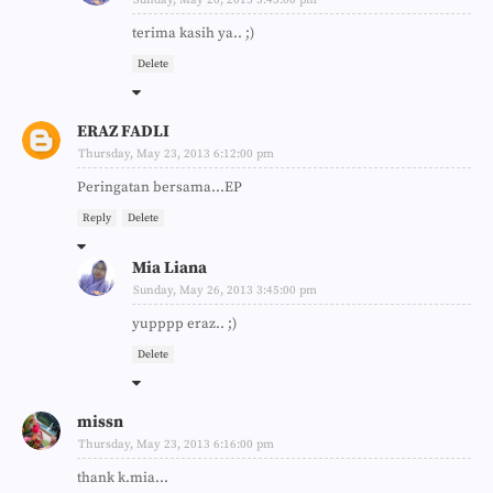
Sunday, May 26, 2013 3:45:00 pm
terima kasih ya.. ;)
Delete
ERAZ FADLI
Thursday, May 23, 2013 6:12:00 pm
Peringatan bersama...EP
Reply
Delete
Mia Liana
Sunday, May 26, 2013 3:45:00 pm
yupppp eraz.. ;)
Delete
missn
Thursday, May 23, 2013 6:16:00 pm
thank k.mia...