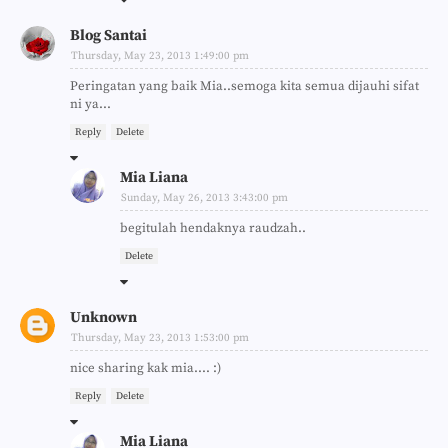
Blog Santai
Thursday, May 23, 2013 1:49:00 pm
Peringatan yang baik Mia..semoga kita semua dijauhi sifat
ni ya...
Reply
Delete
Mia Liana
Sunday, May 26, 2013 3:43:00 pm
begitulah hendaknya raudzah..
Delete
Unknown
Thursday, May 23, 2013 1:53:00 pm
nice sharing kak mia.... :)
Reply
Delete
Mia Liana