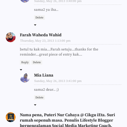
Sunday, May 26, 2013 3:40:00 pm
sama2 ya iha..
Delete
Farah Waheda Wahid
Thursday, May 23, 2013 1:13:00 pm
betul tu kak mia...Farah setuju...thanks for the
reminder...great piece of entry kak...
Reply
Delete
Mia Liana
Sunday, May 26, 2013 3:41:00 pm
sama2 dear.. ;)
Delete
Nama pena, Puteri Nur Cahaya @ Cikgu iEta. Suri
rumah sepenuh masa. Penulis Lifestyle Blogger
berpengalaman Social Media Marketing Coach.