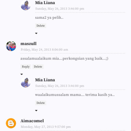
Mia Liana
Sunday, May 26, 2013 3:46:00 pm
sama2 ya pelik..
Delete
maszull
Friday, May 24, 2013 8:06:00 am
assalamualaikum mia...perkongsian yang baik...;)
Reply
Delete
Mia Liana
Sunday, May 26, 2013 3:46:00 pm
waalaikumussalam mama... terima kasih ya..
Delete
Aimacomel
Monday, May 27, 2013 9:57:00 pm