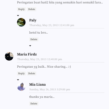
Peringatan buat hati2 kita yang semakin hari semakil lara..
Reply
Delete
Paly
Thursday, May 23, 2013 12:41:00 pm
betol tu bro..
Delete
Maria Firdz
Thursday, May 23, 2013 12:40:00 pm
Peringatan yg baik.. Nice sharing.. :-)
Reply
Delete
Mia Liana
Sunday, May 26, 2013 3:29:00 pm
thanks ya maria..
Delete