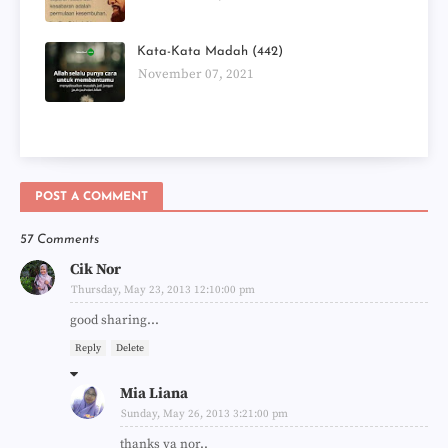
Kata-Kata Madah (442)
November 07, 2021
POST A COMMENT
57 Comments
Cik Nor
Thursday, May 23, 2013 12:10:00 pm
good sharing...
Reply
Delete
Mia Liana
Sunday, May 26, 2013 3:21:00 pm
thanks ya nor..