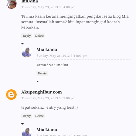
JunAina
Thursday, May 23, 2013 3:54:00 pm
Terima kasih kerana mengingatkan pengikut setia blog Mia
semua, insyaallah sama2 kita ingat mengingati kearah
kebaikan.
Reply
Delete
Mia Liana
Sunday, May 26, 2013 3:44:00 pm
sama2 ya junaina..
Delete
Akupenghibur.com
Thursday, May 23, 2013 5:09:00 pm
tepat sekali... entry yang best :)
Reply
Delete
Mia Liana