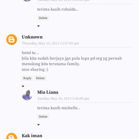
Sunday, May 26, 2013 3:31:00 pm
terima kasih rohaida..
Delete
Unknown
Thursday, May 23, 2013 12:57:00 pm
betol tu ..
bila kita sudah berjaya jgn pula lupa pd org yg pernah
menolong kita terutama family.
nice sharing :)
Reply
Delete
Mia Liana
Sunday, May 26, 2013 3:36:00 pm
terima kasih michelle..
Delete
Kak iman