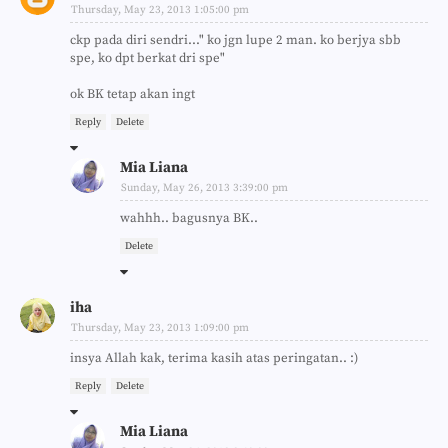
Thursday, May 23, 2013 1:05:00 pm
ckp pada diri sendri..." ko jgn lupe 2 man. ko berjya sbb
spe, ko dpt berkat dri spe"
ok BK tetap akan ingt
Reply
Delete
Mia Liana
Sunday, May 26, 2013 3:39:00 pm
wahhh.. bagusnya BK..
Delete
iha
Thursday, May 23, 2013 1:09:00 pm
insya Allah kak, terima kasih atas peringatan.. :)
Reply
Delete
Mia Liana