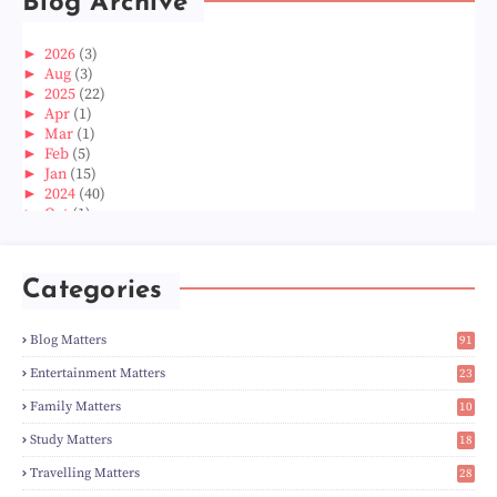
Blog Archive
►
2026
(3)
►
Aug
(3)
►
2025
(22)
►
Apr
(1)
►
Mar
(1)
►
Feb
(5)
►
Jan
(15)
►
2024
(40)
►
Oct
(1)
►
Aug
(1)
►
Jun
(2)
►
May
(5)
Categories
►
Apr
(3)
►
Mar
(14)
►
Feb
(6)
Blog Matters
91
►
Jan
(8)
0
►
2023
(224)
Entertainment Matters
23
►
Dec
(5)
2
Family Matters
10
►
Nov
(28)
14
►
Oct
(50)
Study Matters
18
►
Sept
(12)
9
►
Aug
(5)
Travelling Matters
28
►
Jul
(8)
6