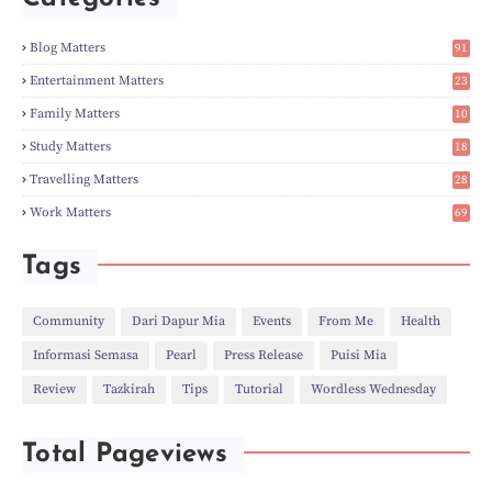
►
Apr
(3)
►
Mar
(14)
►
Feb
(6)
Blog Matters
91
►
Jan
(8)
1
►
2023
(224)
Entertainment Matters
23
►
Dec
(5)
2
Family Matters
10
►
Nov
(28)
15
►
Oct
(50)
Study Matters
18
►
Sept
(12)
9
►
Aug
(5)
Travelling Matters
28
►
Jul
(8)
6
Work Matters
69
►
Jun
(3)
1
►
May
(12)
►
Apr
(27)
Tags
►
Mar
(31)
►
Feb
(22)
►
Jan
(21)
Community
Dari Dapur Mia
Events
From Me
Health
►
2022
(135)
Informasi Semasa
Pearl
Press Release
Puisi Mia
►
Dec
(46)
►
Nov
(4)
Review
Tazkirah
Tips
Tutorial
Wordless Wednesday
►
Oct
(10)
►
Sept
(9)
►
Jul
(4)
Total Pageviews
►
Jun
(11)
►
May
(6)