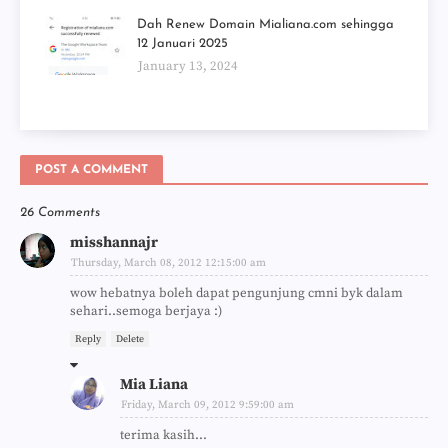
Dah Renew Domain Mialiana.com sehingga
12 Januari 2025
January 13, 2024
POST A COMMENT
26 Comments
misshannajr
Thursday, March 08, 2012 12:15:00 am
wow hebatnya boleh dapat pengunjung cmni byk dalam
sehari..semoga berjaya :)
Reply
Delete
Mia Liana
Friday, March 09, 2012 9:59:00 am
terima kasih...