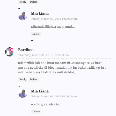
Reply
Delete
Mia Liana
Friday, March 09, 2012 10:00:00 am
alhamdulillah..rezeki anak..
Delete
Bardboo
Thursday, March 08, 2012 12:58:00 am
tak terfikir lak nak buat macam ni..cumanya saya baru
pasang getclicky di blog..mudah nk bg bukti trafik kat bro
nnt..sebab saya tak letak nuff di blog..
Reply
Delete
Mia Liana
Friday, March 09, 2012 10:00:00 am
oo ok. good idea tu...
Delete