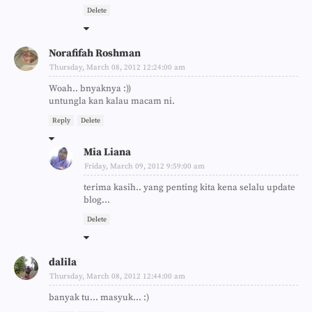
Delete
Norafifah Roshman
Thursday, March 08, 2012 12:24:00 am
Woah.. bnyaknya :))
untungla kan kalau macam ni.
Reply
Delete
Mia Liana
Friday, March 09, 2012 9:59:00 am
terima kasih.. yang penting kita kena selalu update
blog...
Delete
dalila
Thursday, March 08, 2012 12:44:00 am
banyak tu... masyuk... :)