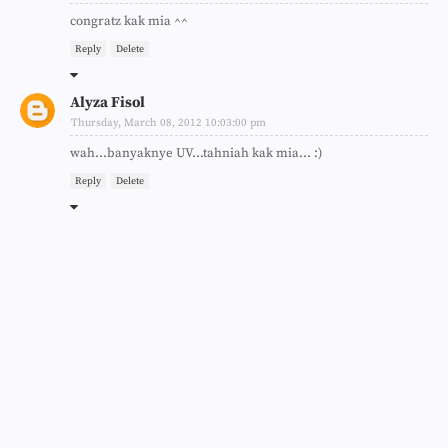
congratz kak mia ^^
Reply
Delete
Alyza Fisol
Thursday, March 08, 2012 10:03:00 pm
wah...banyaknye UV...tahniah kak mia... :)
Reply
Delete