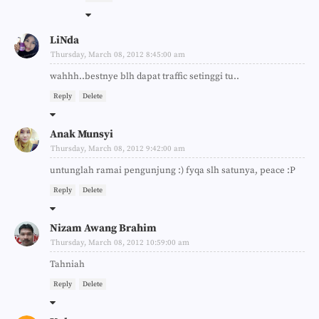
LiNda
Thursday, March 08, 2012 8:45:00 am
wahhh..bestnye blh dapat traffic setinggi tu..
Reply
Delete
Anak Munsyi
Thursday, March 08, 2012 9:42:00 am
untunglah ramai pengunjung :) fyqa slh satunya, peace :P
Reply
Delete
Nizam Awang Brahim
Thursday, March 08, 2012 10:59:00 am
Tahniah
Reply
Delete