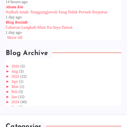
14 hours ago
Abam Kie
Nafkah Anak: Tanggungjawab Yang Tidak Pernah Terputus
1 day ago
Blog Roziah
Cabaran Langkah Sihat Itu Saya Tamat
1 day ago
Show All
Blog Archive
►
2026
(5)
►
Aug
(5)
►
2025
(22)
►
Apr
(1)
►
Mar
(1)
►
Feb
(5)
►
Jan
(15)
►
2024
(40)
►
Oct
(1)
►
Aug
(1)
►
Jun
(2)
►
May
(5)
Categories