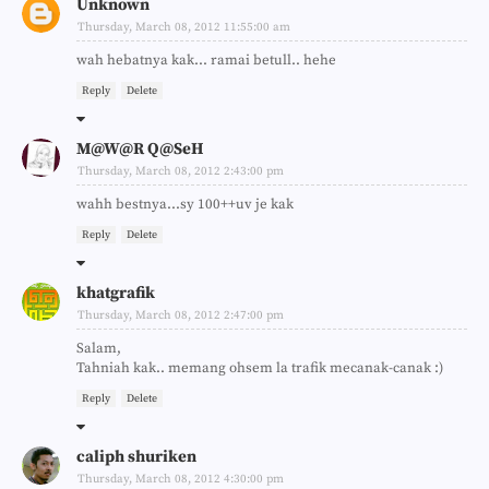
Unknown
Thursday, March 08, 2012 11:55:00 am
wah hebatnya kak... ramai betull.. hehe
Reply
Delete
M@W@R Q@SeH
Thursday, March 08, 2012 2:43:00 pm
wahh bestnya...sy 100++uv je kak
Reply
Delete
khatgrafik
Thursday, March 08, 2012 2:47:00 pm
Salam,
Tahniah kak.. memang ohsem la trafik mecanak-canak :)
Reply
Delete
caliph shuriken
Thursday, March 08, 2012 4:30:00 pm