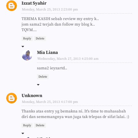
Izzat Syahir
Monday, March 25, 2013 2:23:00 pm
TERIMA KASIH sebab review my entry k..
jom sama2 terjah dan follow my blog k..
TQVM...
Reply
Delete
Mia Liana
Wednesday, March 27, 2013 4:25:00 am
sama2 ieyzartd..
Delete
Unknown
Monday, March 25, 2013 4:17:00 pm
Thanks atas entry yg bemakna ni. It's time to muhasabah
diri dan sememangnya wan juga tak trlepas dr sifat lalai. :)
Reply
Delete