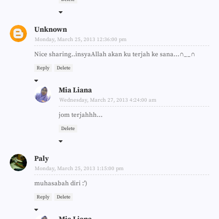
Unknown
Monday, March 25, 2013 12:36:00 pm
Nice sharing..insyaAllah akan ku terjah ke sana...∩__∩
Reply
Delete
Mia Liana
Wednesday, March 27, 2013 4:24:00 am
jom terjahhh...
Delete
Paly
Monday, March 25, 2013 1:15:00 pm
muhasabah diri :')
Reply
Delete