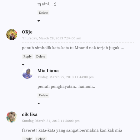
tq aini... ;)
Delete
OKje
Thursday, March 28, 2013 7:34:00 am
penuh simbolik kata-kata tu Mnanti nak terjah jugak!....
Reply
Delete
Mia Liana
Friday, March 29, 2013 11:44:00 pm
penuh penghayatan.. hainom..
Delete
cik lisa
Sunday, March 31, 2013 11:58:00 pm
faveret ! kata-kata yang sangat bermakna kan kak mia
Reply
Delete