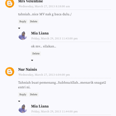
Mrs Velentine
Wednesday, March 27, 2013 8:18:00 am
tahniah..nice MV nak g baca dulu./
Reply
Delete
Mia Liana
Friday, March 29, 2013 11:43:00 pm
ok mv.. silakan..
Delete
Nur Nainis
Wednesday, March 27, 2013 6:04:00 pm
Tahniah buat pemenang..SubhnaAllah..menarik snagat2
entri ni.
Reply
Delete
Mia Liana
Friday, March 29, 2013 11:44:00 pm