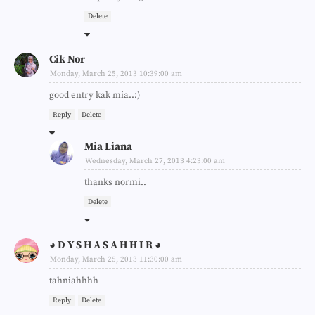
Delete
Cik Nor
Monday, March 25, 2013 10:39:00 am
good entry kak mia..:)
Reply
Delete
Mia Liana
Wednesday, March 27, 2013 4:23:00 am
thanks normi..
Delete
◕ D Y S H A S A H H I R ◕
Monday, March 25, 2013 11:30:00 am
tahniahhhh
Reply
Delete