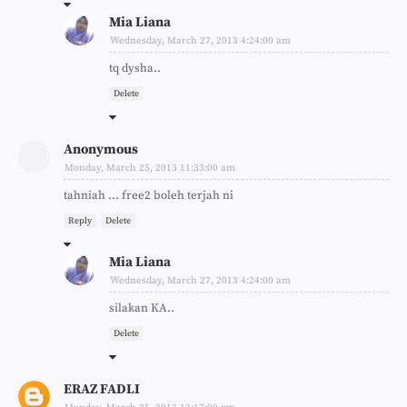
Mia Liana
Wednesday, March 27, 2013 4:24:00 am
tq dysha..
Delete
Anonymous
Monday, March 25, 2013 11:33:00 am
tahniah ... free2 boleh terjah ni
Reply
Delete
Mia Liana
Wednesday, March 27, 2013 4:24:00 am
silakan KA..
Delete
ERAZ FADLI