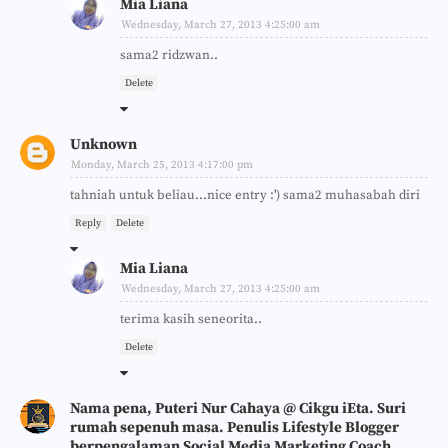
Mia Liana
Wednesday, March 27, 2013 4:25:00 am
sama2 ridzwan..
Delete
Unknown
Monday, March 25, 2013 4:17:00 pm
tahniah untuk beliau...nice entry :') sama2 muhasabah diri
Reply
Delete
Mia Liana
Wednesday, March 27, 2013 4:25:00 am
terima kasih seneorita..
Delete
Nama pena, Puteri Nur Cahaya @ Cikgu iEta. Suri
rumah sepenuh masa. Penulis Lifestyle Blogger
berpengalaman Social Media Marketing Coach.