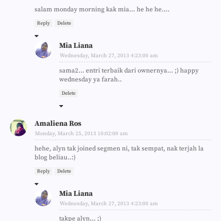
salam monday morning kak mia... he he he....
Reply
Delete
Mia Liana
Wednesday, March 27, 2013 4:23:00 am
sama2... entri terbaik dari ownernya... ;) happy
wednesday ya farah..
Delete
Amaliena Ros
Monday, March 25, 2013 10:02:00 am
hehe, alyn tak joined segmen ni, tak sempat, nak terjah la
blog beliau..:)
Reply
Delete
Mia Liana
Wednesday, March 27, 2013 4:23:00 am
takpe alyn... ;)