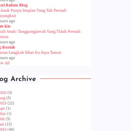
hours ago
zni Rahim Blog
a Anak Punya Impian Yang Tak Pernah
ayangkan
hours ago
m Kie
kah Anak: Tanggungjawab Yang Tidak Pernah
putus
hours ago
g Roziah
aran Langkah Sihat Itu Saya Tamat
hours ago
w All
og Archive
2026
(5)
Aug
(5)
2025
(22)
Apr
(1)
Mar
(1)
Feb
(5)
Jan
(15)
2024
(40)