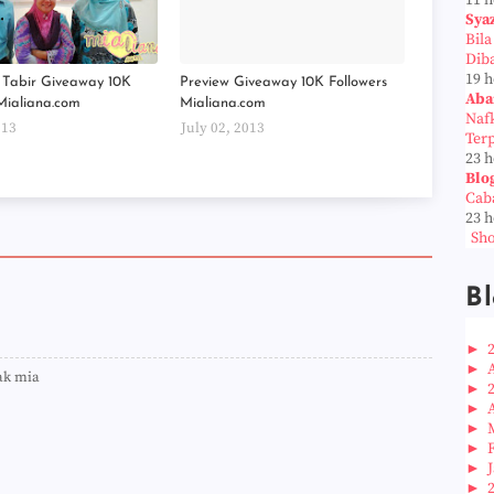
11 
Sya
Bil
Dib
19 
k Tabir Giveaway 10K
Preview Giveaway 10K Followers
Aba
Mialiana.com
Mialiana.com
Naf
013
July 02, 2013
Ter
23 
Blo
Cab
23 
Sho
Bl
►
►
kak mia
►
►
►
►
►
►