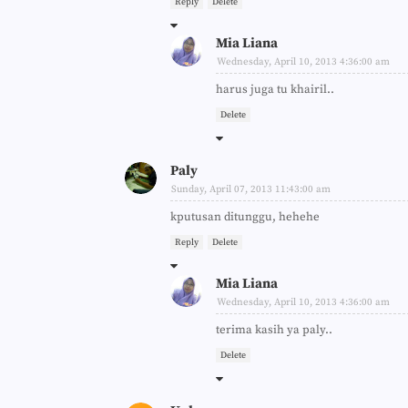
Reply
Delete
Mia Liana
Wednesday, April 10, 2013 4:36:00 am
harus juga tu khairil..
Delete
Paly
Sunday, April 07, 2013 11:43:00 am
kputusan ditunggu, hehehe
Reply
Delete
Mia Liana
Wednesday, April 10, 2013 4:36:00 am
terima kasih ya paly..
Delete