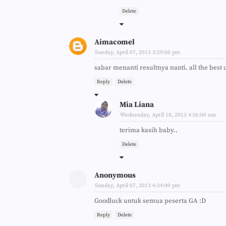
Delete
Aimacomel
Sunday, April 07, 2013 3:29:00 pm
sabar menanti resultnya nanti. all the best 
Reply
Delete
Mia Liana
Wednesday, April 10, 2013 4:36:00 am
terima kasih baby..
Delete
Anonymous
Sunday, April 07, 2013 4:34:00 pm
Goodluck untuk semua peserta GA :D
Reply
Delete