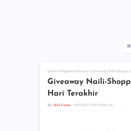
H
Home
Segmen Giveaway
Giveaway Naili-Shoppe D
Giveaway Naili-Shoppe
Hari Terakhir
by
Mia Liana
4/07/2013 08:19:00 am