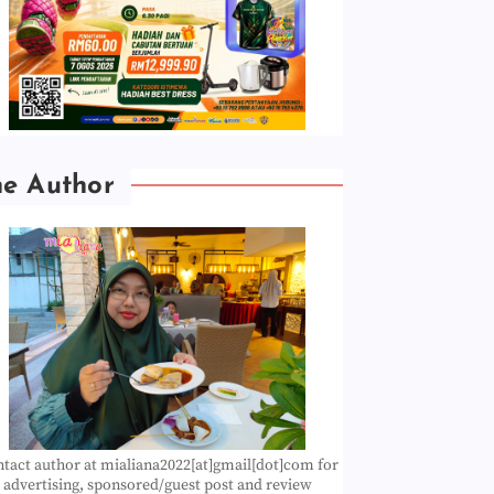
he Author
tact author at mialiana2022[at]gmail[dot]com for
advertising, sponsored/guest post and review