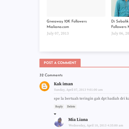
Giveaway 10K Followers
Di Sebali
Mialiana.com
Followers 
July 07, 2013
July 06, 2
POST A COMMENT
32 Comments
Kak iman
Sunday, April 07, 2013 9:01:00 am
spe la bertuah teringin gak dpt hadiah dri 
Reply
Delete
Mia Liana
Wednesday, April 10, 2013 4:35:00 am