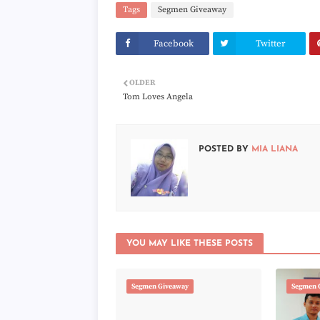
Tags
Segmen Giveaway
Facebook
Twitter
OLDER
Tom Loves Angela
POSTED BY
MIA LIANA
YOU MAY LIKE THESE POSTS
Segmen Giveaway
Segmen 