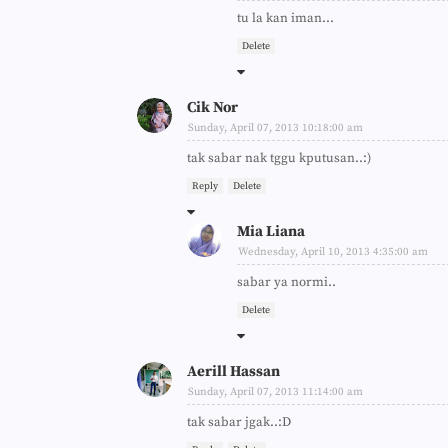
tu la kan iman...
Delete
Cik Nor
Sunday, April 07, 2013 10:18:00 am
tak sabar nak tggu kputusan..:)
Reply
Delete
Mia Liana
Wednesday, April 10, 2013 4:35:00 am
sabar ya normi..
Delete
Aerill Hassan
Sunday, April 07, 2013 11:14:00 am
tak sabar jgak..:D