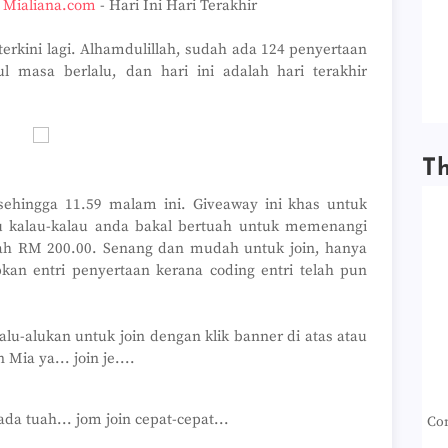
i Mialiana.com
- Hari Ini Hari Terakhir
terkini lagi. Alhamdulillah, sudah ada 124 penyertaan
 masa berlalu, dan hari ini adalah hari terakhir
T
sehingga 11.59 malam ini. Giveaway ini khas untuk
u kalau-kalau anda bakal bertuah untuk memenangi
lah RM 200.00. Senang dan mudah untuk join, hanya
an entri penyertaan kerana coding entri telah pun
lu-alukan untuk join dengan klik banner di atas atau
ia ya... join je....
da tuah... jom join cepat-cepat...
Con