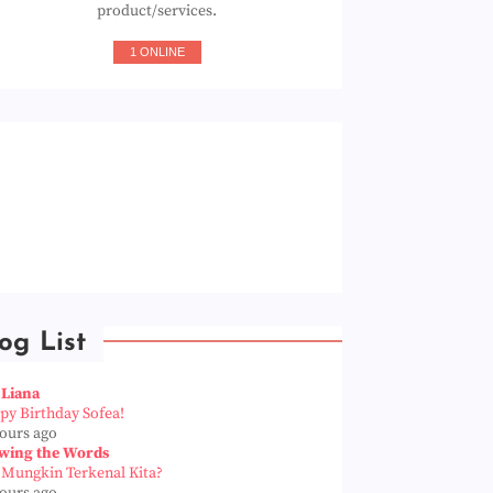
product/services.
1 ONLINE
og List
 Liana
py Birthday Sofea!
hours ago
wing the Words
 Mungkin Terkenal Kita?