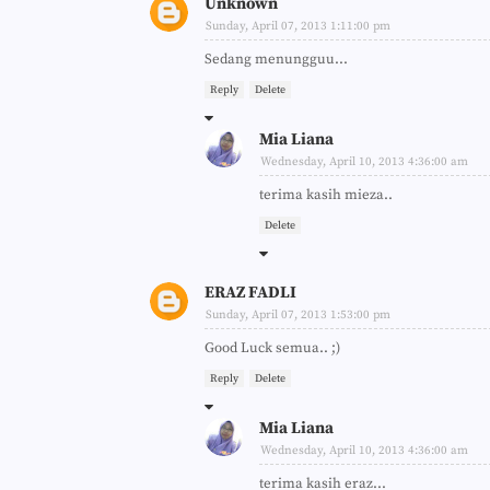
Unknown
Sunday, April 07, 2013 1:11:00 pm
Sedang menungguu...
Reply
Delete
Mia Liana
Wednesday, April 10, 2013 4:36:00 am
terima kasih mieza..
Delete
ERAZ FADLI
Sunday, April 07, 2013 1:53:00 pm
Good Luck semua.. ;)
Reply
Delete
Mia Liana
Wednesday, April 10, 2013 4:36:00 am
terima kasih eraz...