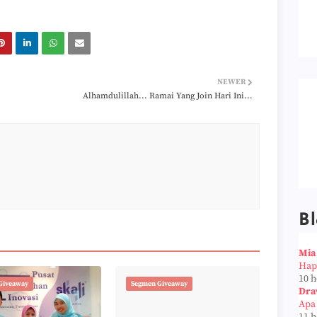
NEWER
Alhamdulillah... Ramai Yang Join Hari Ini...
Bl
Mia
Hap
10 
Giveaway
Segmen Giveaway
Dra
Apa